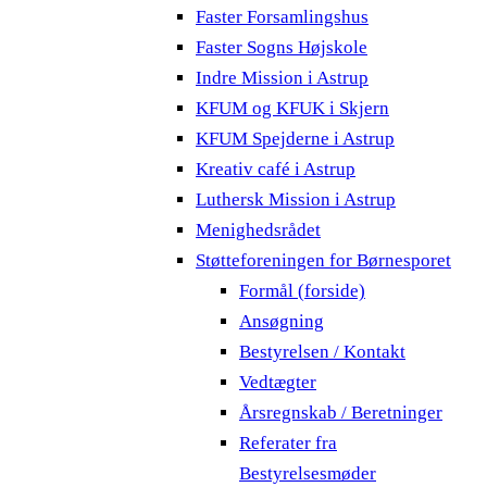
Faster Forsamlingshus
Faster Sogns Højskole
Indre Mission i Astrup
KFUM og KFUK i Skjern
KFUM Spejderne i Astrup
Kreativ café i Astrup
Luthersk Mission i Astrup
Menighedsrådet
Støtteforeningen for Børnesporet
Formål (forside)
Ansøgning
Bestyrelsen / Kontakt
Vedtægter
Årsregnskab / Beretninger
Referater fra
Bestyrelsesmøder