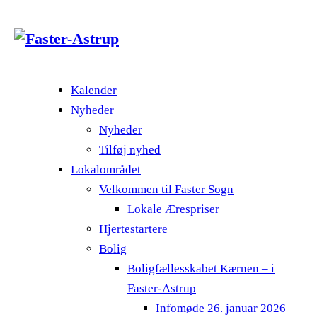
Kalender
Nyheder
Nyheder
Tilføj nyhed
Lokalområdet
Velkommen til Faster Sogn
Lokale Ærespriser
Hjertestartere
Bolig
Boligfællesskabet Kærnen – i
Faster-Astrup
Infomøde 26. januar 2026