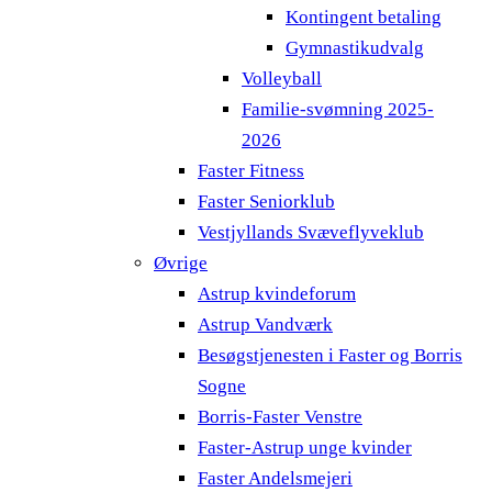
Kontingent betaling
Gymnastikudvalg
Volleyball
Familie-svømning 2025-
2026
Faster Fitness
Faster Seniorklub
Vestjyllands Svæveflyveklub
Øvrige
Astrup kvindeforum
Astrup Vandværk
Besøgstjenesten i Faster og Borris
Sogne
Borris-Faster Venstre
Faster-Astrup unge kvinder
Faster Andelsmejeri