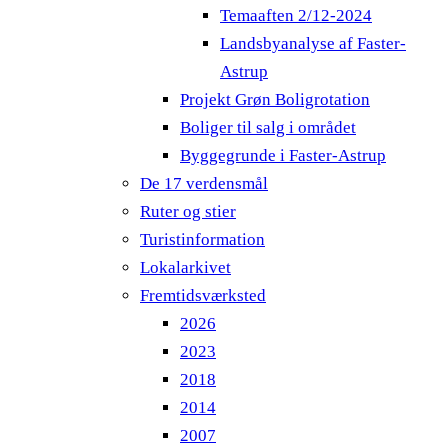
Temaaften 2/12-2024
Landsbyanalyse af Faster-
Astrup
Projekt Grøn Boligrotation
Boliger til salg i området
Byggegrunde i Faster-Astrup
De 17 verdensmål
Ruter og stier
Turistinformation
Lokalarkivet
Fremtidsværksted
2026
2023
2018
2014
2007