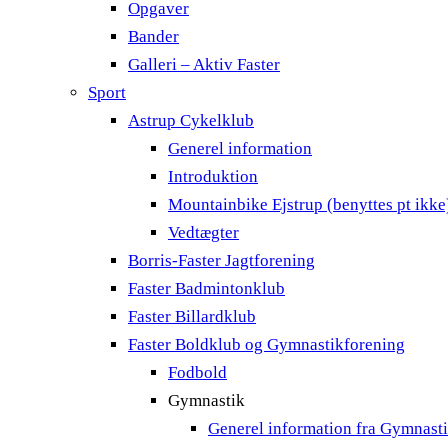
Opgaver
Bander
Galleri – Aktiv Faster
Sport
Astrup Cykelklub
Generel information
Introduktion
Mountainbike Ejstrup (benyttes pt ikke
Vedtægter
Borris-Faster Jagtforening
Faster Badmintonklub
Faster Billardklub
Faster Boldklub og Gymnastikforening
Fodbold
Gymnastik
Generel information fra Gymnast