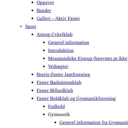
Opgaver
Bander
Galleri – Aktiv Faster
Sport
Astrup Cykelklub
Generel information
Introduktion
Mountainbike Ejstrup (benyttes pt ikke
Vedtægter
Borris-Faster Jagtforening
Faster Badmintonklub
Faster Billardklub
Faster Boldklub og Gymnastikforening
Fodbold
Gymnastik
Generel information fra Gymnast