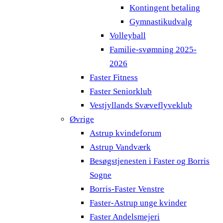
Kontingent betaling
Gymnastikudvalg
Volleyball
Familie-svømning 2025-
2026
Faster Fitness
Faster Seniorklub
Vestjyllands Svæveflyveklub
Øvrige
Astrup kvindeforum
Astrup Vandværk
Besøgstjenesten i Faster og Borris
Sogne
Borris-Faster Venstre
Faster-Astrup unge kvinder
Faster Andelsmejeri