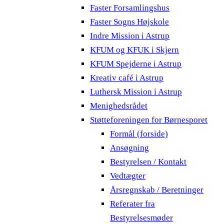
Faster Forsamlingshus
Faster Sogns Højskole
Indre Mission i Astrup
KFUM og KFUK i Skjern
KFUM Spejderne i Astrup
Kreativ café i Astrup
Luthersk Mission i Astrup
Menighedsrådet
Støtteforeningen for Børnesporet
Formål (forside)
Ansøgning
Bestyrelsen / Kontakt
Vedtægter
Årsregnskab / Beretninger
Referater fra
Bestyrelsesmøder