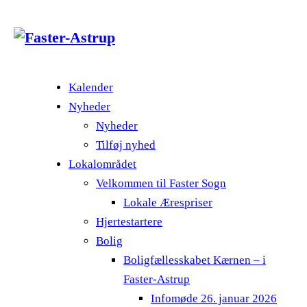
Kalender
Nyheder
Nyheder
Tilføj nyhed
Lokalområdet
Velkommen til Faster Sogn
Lokale Ærespriser
Hjertestartere
Bolig
Boligfællesskabet Kærnen – i
Faster-Astrup
Infomøde 26. januar 2026