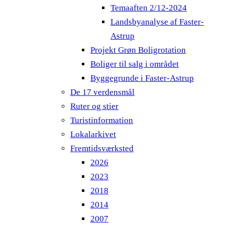
Temaaften 2/12-2024
Landsbyanalyse af Faster-
Astrup
Projekt Grøn Boligrotation
Boliger til salg i området
Byggegrunde i Faster-Astrup
De 17 verdensmål
Ruter og stier
Turistinformation
Lokalarkivet
Fremtidsværksted
2026
2023
2018
2014
2007