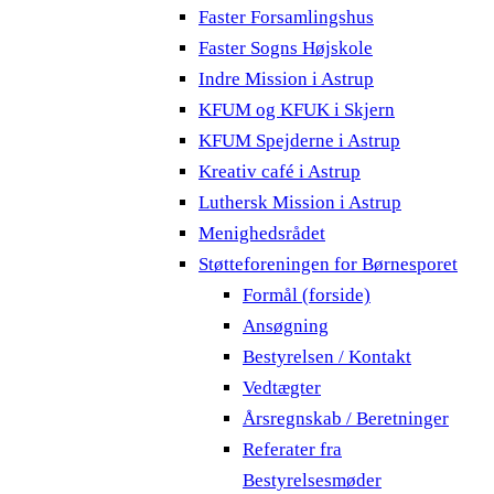
Faster Forsamlingshus
Faster Sogns Højskole
Indre Mission i Astrup
KFUM og KFUK i Skjern
KFUM Spejderne i Astrup
Kreativ café i Astrup
Luthersk Mission i Astrup
Menighedsrådet
Støtteforeningen for Børnesporet
Formål (forside)
Ansøgning
Bestyrelsen / Kontakt
Vedtægter
Årsregnskab / Beretninger
Referater fra
Bestyrelsesmøder