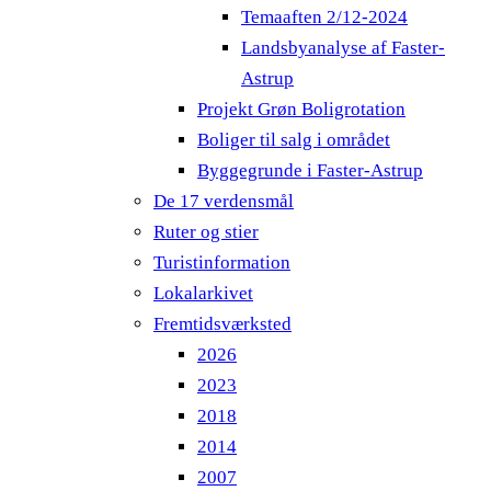
Temaaften 2/12-2024
Landsbyanalyse af Faster-
Astrup
Projekt Grøn Boligrotation
Boliger til salg i området
Byggegrunde i Faster-Astrup
De 17 verdensmål
Ruter og stier
Turistinformation
Lokalarkivet
Fremtidsværksted
2026
2023
2018
2014
2007