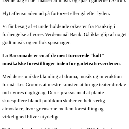
Denne dag er der masser af musik og spas i gaderne i Astrup.
Flyt aftensmaden ud på fortorvet eller gå efter lyden.
Vi får besøg af et underholdende orkester fra Frankrig i
forlængelse af vores Verdensmål Bænk. Gå ikke glip af noget
godt musik og en flok spasmager.
La Baronnade er en af de mest turnerede “kult”
musikalske forestillinger inden for gadeteaterverdenen.
Med deres unikke blanding af drama, musik og interaktion
formår Les Grooms at mestre kunsten at bringe teater direkte
ind i vores dagligdag. Deres praksis med at plante
skuespillere blandt publikum skaber en helt særlig
atmosfære, hvor grænserne mellem forestilling og
virkelighed bliver utydelige.