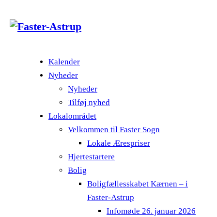
Kalender
Nyheder
Nyheder
Tilføj nyhed
Lokalområdet
Velkommen til Faster Sogn
Lokale Ærespriser
Hjertestartere
Bolig
Boligfællesskabet Kærnen – i
Faster-Astrup
Infomøde 26. januar 2026