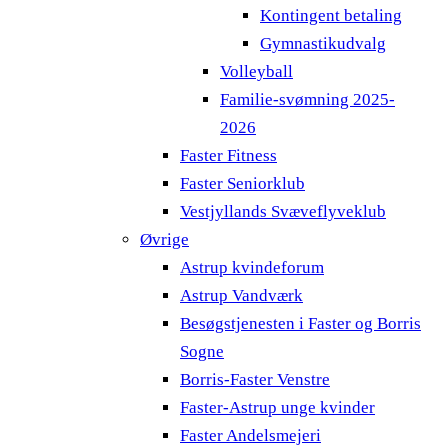
Kontingent betaling
Gymnastikudvalg
Volleyball
Familie-svømning 2025-
2026
Faster Fitness
Faster Seniorklub
Vestjyllands Svæveflyveklub
Øvrige
Astrup kvindeforum
Astrup Vandværk
Besøgstjenesten i Faster og Borris
Sogne
Borris-Faster Venstre
Faster-Astrup unge kvinder
Faster Andelsmejeri