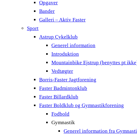
Opgaver
Bander
Galleri – Aktiv Faster
Sport
Astrup Cykelklub
Generel information
Introduktion
Mountainbike Ejstrup (benyttes pt ikke
Vedtægter
Borris-Faster Jagtforening
Faster Badmintonklub
Faster Billardklub
Faster Boldklub og Gymnastikforening
Fodbold
Gymnastik
Generel information fra Gymnast