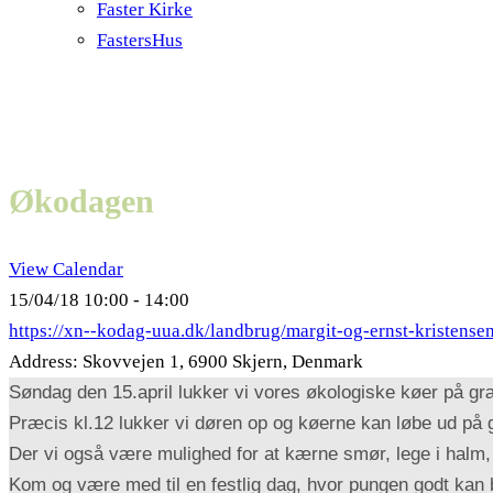
Faster Kirke
FastersHus
Økodagen
View Calendar
15/04/18
10:00 - 14:00
https://xn--kodag-uua.dk/landbrug/margit-og-ernst-kristense
Address:
Skovvejen 1, 6900 Skjern, Denmark
Søndag den 15.april lukker vi vores økologiske køer på gr
Præcis kl.12 lukker vi døren op og køerne kan løbe ud på
Der vi også være mulighed for at kærne smør, lege i halm,
Kom og være med til en festlig dag, hvor pungen godt kan 