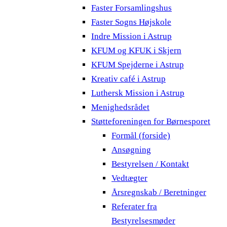
Faster Forsamlingshus
Faster Sogns Højskole
Indre Mission i Astrup
KFUM og KFUK i Skjern
KFUM Spejderne i Astrup
Kreativ café i Astrup
Luthersk Mission i Astrup
Menighedsrådet
Støtteforeningen for Børnesporet
Formål (forside)
Ansøgning
Bestyrelsen / Kontakt
Vedtægter
Årsregnskab / Beretninger
Referater fra
Bestyrelsesmøder