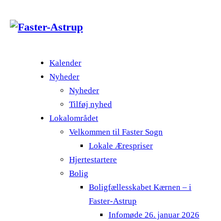
Kalender
Nyheder
Nyheder
Tilføj nyhed
Lokalområdet
Velkommen til Faster Sogn
Lokale Ærespriser
Hjertestartere
Bolig
Boligfællesskabet Kærnen – i
Faster-Astrup
Infomøde 26. januar 2026