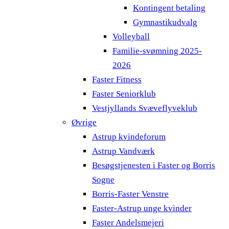
Kontingent betaling
Gymnastikudvalg
Volleyball
Familie-svømning 2025-
2026
Faster Fitness
Faster Seniorklub
Vestjyllands Svæveflyveklub
Øvrige
Astrup kvindeforum
Astrup Vandværk
Besøgstjenesten i Faster og Borris
Sogne
Borris-Faster Venstre
Faster-Astrup unge kvinder
Faster Andelsmejeri