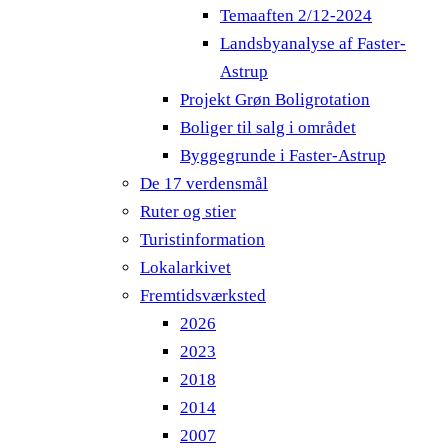
Temaaften 2/12-2024
Landsbyanalyse af Faster-
Astrup
Projekt Grøn Boligrotation
Boliger til salg i området
Byggegrunde i Faster-Astrup
De 17 verdensmål
Ruter og stier
Turistinformation
Lokalarkivet
Fremtidsværksted
2026
2023
2018
2014
2007