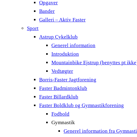
Opgaver
Bander
Galleri – Aktiv Faster
Sport
Astrup Cykelklub
Generel information
Introduktion
Mountainbike Ejstrup (benyttes pt ikke
Vedtægter
Borris-Faster Jagtforening
Faster Badmintonklub
Faster Billardklub
Faster Boldklub og Gymnastikforening
Fodbold
Gymnastik
Generel information fra Gymnast