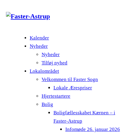
Kalender
Nyheder
Nyheder
Tilføj nyhed
Lokalområdet
Velkommen til Faster Sogn
Lokale Ærespriser
Hjertestartere
Bolig
Boligfællesskabet Kærnen – i
Faster-Astrup
Infomøde 26. januar 2026