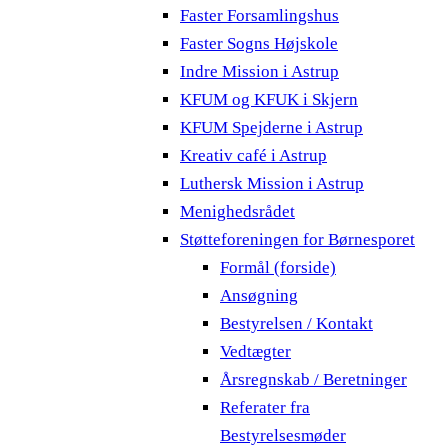
Faster Forsamlingshus
Faster Sogns Højskole
Indre Mission i Astrup
KFUM og KFUK i Skjern
KFUM Spejderne i Astrup
Kreativ café i Astrup
Luthersk Mission i Astrup
Menighedsrådet
Støtteforeningen for Børnesporet
Formål (forside)
Ansøgning
Bestyrelsen / Kontakt
Vedtægter
Årsregnskab / Beretninger
Referater fra
Bestyrelsesmøder