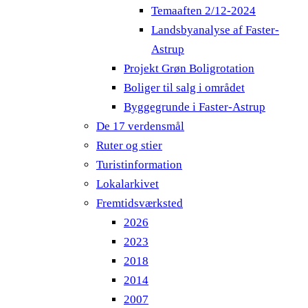
Temaaften 2/12-2024
Landsbyanalyse af Faster-
Astrup
Projekt Grøn Boligrotation
Boliger til salg i området
Byggegrunde i Faster-Astrup
De 17 verdensmål
Ruter og stier
Turistinformation
Lokalarkivet
Fremtidsværksted
2026
2023
2018
2014
2007