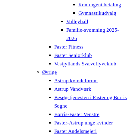
Kontingent betaling
Gymnastikudvalg
Volleyball
Familie-svømning 2025-
2026
Faster Fitness
Faster Seniorklub
Vestjyllands Svæveflyveklub
Øvrige
Astrup kvindeforum
Astrup Vandværk
Besøgstjenesten i Faster og Borris
Sogne
Borris-Faster Venstre
Faster-Astrup unge kvinder
Faster Andelsmejeri