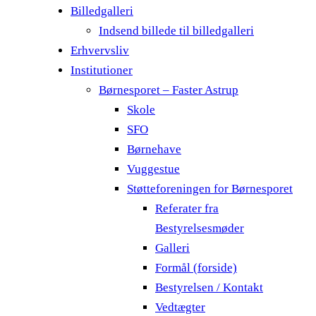
Billedgalleri
Indsend billede til billedgalleri
Erhvervsliv
Institutioner
Børnesporet – Faster Astrup
Skole
SFO
Børnehave
Vuggestue
Støtteforeningen for Børnesporet
Referater fra
Bestyrelsesmøder
Galleri
Formål (forside)
Bestyrelsen / Kontakt
Vedtægter