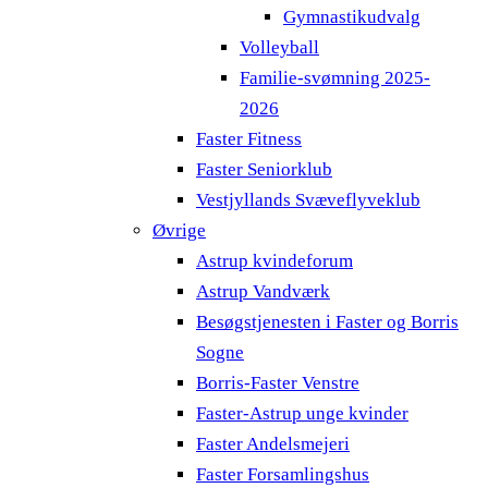
Gymnastikudvalg
Volleyball
Familie-svømning 2025-
2026
Faster Fitness
Faster Seniorklub
Vestjyllands Svæveflyveklub
Øvrige
Astrup kvindeforum
Astrup Vandværk
Besøgstjenesten i Faster og Borris
Sogne
Borris-Faster Venstre
Faster-Astrup unge kvinder
Faster Andelsmejeri
Faster Forsamlingshus