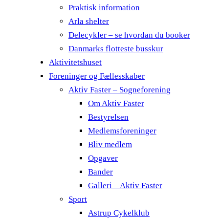
Praktisk information
Arla shelter
Delecykler – se hvordan du booker
Danmarks flotteste busskur
Aktivitetshuset
Foreninger og Fællesskaber
Aktiv Faster – Sogneforening
Om Aktiv Faster
Bestyrelsen
Medlemsforeninger
Bliv medlem
Opgaver
Bander
Galleri – Aktiv Faster
Sport
Astrup Cykelklub