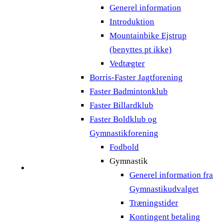
Generel information
Introduktion
Mountainbike Ejstrup
(benyttes pt ikke)
Vedtægter
Borris-Faster Jagtforening
Faster Badmintonklub
Faster Billardklub
Faster Boldklub og
Gymnastikforening
Fodbold
Gymnastik
Generel information fra
Gymnastikudvalget
Træningstider
Kontingent betaling