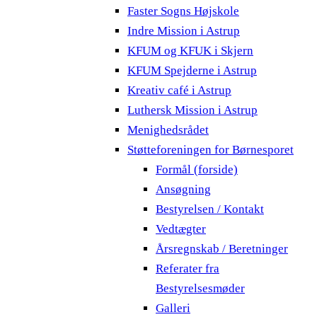
Faster Sogns Højskole
Indre Mission i Astrup
KFUM og KFUK i Skjern
KFUM Spejderne i Astrup
Kreativ café i Astrup
Luthersk Mission i Astrup
Menighedsrådet
Støtteforeningen for Børnesporet
Formål (forside)
Ansøgning
Bestyrelsen / Kontakt
Vedtægter
Årsregnskab / Beretninger
Referater fra
Bestyrelsesmøder
Galleri