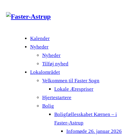
Kalender
Nyheder
Nyheder
Tilføj nyhed
Lokalområdet
Velkommen til Faster Sogn
Lokale Ærespriser
Hjertestartere
Bolig
Boligfællesskabet Kærnen – i
Faster-Astrup
Infomøde 26. januar 2026