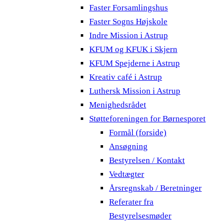
Faster Forsamlingshus
Faster Sogns Højskole
Indre Mission i Astrup
KFUM og KFUK i Skjern
KFUM Spejderne i Astrup
Kreativ café i Astrup
Luthersk Mission i Astrup
Menighedsrådet
Støtteforeningen for Børnesporet
Formål (forside)
Ansøgning
Bestyrelsen / Kontakt
Vedtægter
Årsregnskab / Beretninger
Referater fra
Bestyrelsesmøder