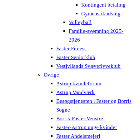
Kontingent betaling
Gymnastikudvalg
Volleyball
Familie-svømning 2025-
2026
Faster Fitness
Faster Seniorklub
Vestjyllands Svæveflyveklub
Øvrige
Astrup kvindeforum
Astrup Vandværk
Besøgstjenesten i Faster og Borris
Sogne
Borris-Faster Venstre
Faster-Astrup unge kvinder
Faster Andelsmejeri