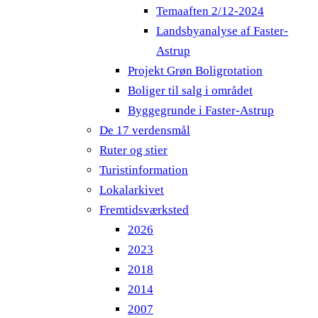
Temaaften 2/12-2024
Landsbyanalyse af Faster-
Astrup
Projekt Grøn Boligrotation
Boliger til salg i området
Byggegrunde i Faster-Astrup
De 17 verdensmål
Ruter og stier
Turistinformation
Lokalarkivet
Fremtidsværksted
2026
2023
2018
2014
2007