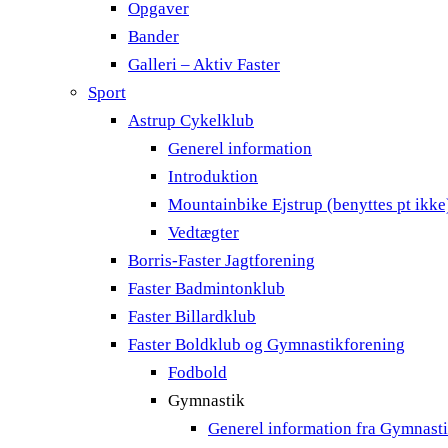
Opgaver
Bander
Galleri – Aktiv Faster
Sport
Astrup Cykelklub
Generel information
Introduktion
Mountainbike Ejstrup (benyttes pt ikke
Vedtægter
Borris-Faster Jagtforening
Faster Badmintonklub
Faster Billardklub
Faster Boldklub og Gymnastikforening
Fodbold
Gymnastik
Generel information fra Gymnast