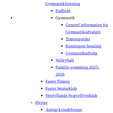
Gymnastikforening
Fodbold
Gymnastik
Generel information fra
Gymnastikudvalget
Træningstider
Kontingent betaling
Gymnastikudvalg
Volleyball
Familie-svømning 2025-
2026
Faster Fitness
Faster Seniorklub
Vestjyllands Svæveflyveklub
Øvrige
Astrup kvindeforum