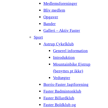
Medlemsforeninger
Bliv medlem
Opgaver
Bander
Galleri – Aktiv Faster
Sport
Astrup Cykelklub
Generel information
Introduktion
Mountainbike Ejstrup
(benyttes pt ikke)
Vedtægter
Borris-Faster Jagtforening
Faster Badmintonklub
Faster Billardklub
Faster Boldklub og