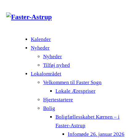
Kalender
Nyheder
Nyheder
Tilføj nyhed
Lokalområdet
Velkommen til Faster Sogn
Lokale Ærespriser
Hjertestartere
Bolig
Boligfællesskabet Kærnen – i
Faster-Astrup
Infomøde 26. januar 2026