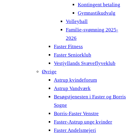
Kontingent betaling
Gymnastikudvalg
Volleyball
Familie-svømning 2025-
2026
Faster Fitness
Faster Seniorklub
Vestjyllands Svæveflyveklub
Øvrige
Astrup kvindeforum
Astrup Vandværk
Besøgstjenesten i Faster og Borris
Sogne
Borris-Faster Venstre
Faster-Astrup unge kvinder
Faster Andelsmejeri