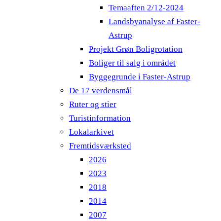
Temaaften 2/12-2024
Landsbyanalyse af Faster-
Astrup
Projekt Grøn Boligrotation
Boliger til salg i området
Byggegrunde i Faster-Astrup
De 17 verdensmål
Ruter og stier
Turistinformation
Lokalarkivet
Fremtidsværksted
2026
2023
2018
2014
2007