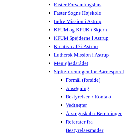
Faster Forsamlingshus
Faster Sogns Højskole
Indre Mission i Astrup
KFUM og KFUK i Skjern
KFUM Spejderne i Astrup
Kreativ café i Astrup
Luthersk Mission i Astrup
Menighedsrådet
Støtteforeningen for Børnesporet
Formål (forside)
Ansøgning
Bestyrelsen / Kontakt
Vedtægter
Årsregnskab / Beretninger
Referater fra
Bestyrelsesmøder