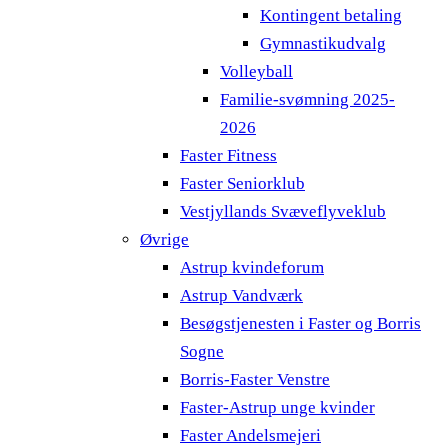
Kontingent betaling
Gymnastikudvalg
Volleyball
Familie-svømning 2025-
2026
Faster Fitness
Faster Seniorklub
Vestjyllands Svæveflyveklub
Øvrige
Astrup kvindeforum
Astrup Vandværk
Besøgstjenesten i Faster og Borris
Sogne
Borris-Faster Venstre
Faster-Astrup unge kvinder
Faster Andelsmejeri