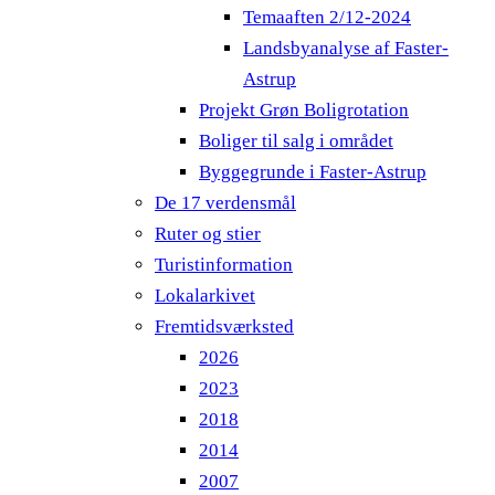
Temaaften 2/12-2024
Landsbyanalyse af Faster-
Astrup
Projekt Grøn Boligrotation
Boliger til salg i området
Byggegrunde i Faster-Astrup
De 17 verdensmål
Ruter og stier
Turistinformation
Lokalarkivet
Fremtidsværksted
2026
2023
2018
2014
2007