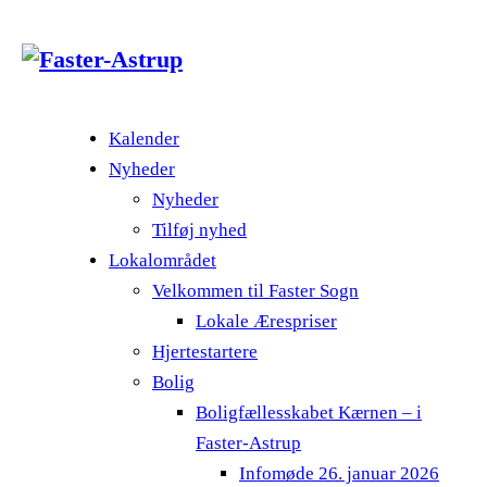
Kalender
Nyheder
Nyheder
Tilføj nyhed
Lokalområdet
Velkommen til Faster Sogn
Lokale Ærespriser
Hjertestartere
Bolig
Boligfællesskabet Kærnen – i
Faster-Astrup
Infomøde 26. januar 2026