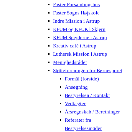
Faster Forsamlingshus
Faster Sogns Højskole
Indre Mission i Astrup
KFUM og KFUK i Skjern
KFUM Spejderne i Astrup
Kreativ café i Astrup
Luthersk Mission i Astrup
Menighedsrådet
Støtteforeningen for Børnesporet
Formål (forside)
Ansøgning
Bestyrelsen / Kontakt
Vedtægter
Årsregnskab / Beretninger
Referater fra
Bestyrelsesmøder