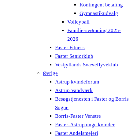
Kontingent betaling
Gymnastikudvalg
Volleyball
Familie-svømning 2025-
2026
Faster Fitness
Faster Seniorklub
Vestjyllands Svæveflyveklub
Øvrige
Astrup kvindeforum
Astrup Vandværk
Besøgstjenesten i Faster og Borris
Sogne
Borris-Faster Venstre
Faster-Astrup unge kvinder
Faster Andelsmejeri