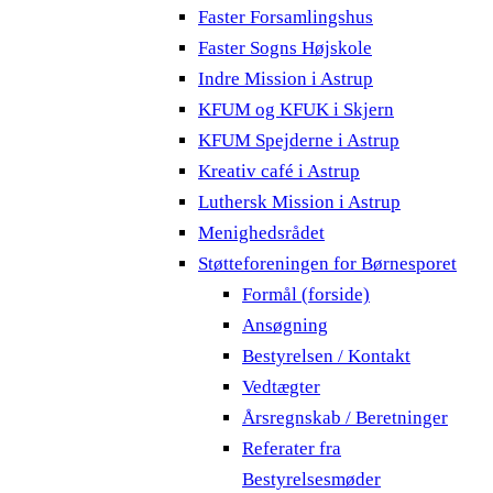
Faster Forsamlingshus
Faster Sogns Højskole
Indre Mission i Astrup
KFUM og KFUK i Skjern
KFUM Spejderne i Astrup
Kreativ café i Astrup
Luthersk Mission i Astrup
Menighedsrådet
Støtteforeningen for Børnesporet
Formål (forside)
Ansøgning
Bestyrelsen / Kontakt
Vedtægter
Årsregnskab / Beretninger
Referater fra
Bestyrelsesmøder