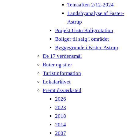
Temaaften 2/12-2024
Landsbyanalyse af Faster-
Astrup
Projekt Grøn Boligrotation
Boliger til salg i området
Byggegrunde i Faster-Astrup
De 17 verdensmål
Ruter og stier
Turistinformation
Lokalarkivet
Fremtidsværksted
2026
2023
2018
2014
2007