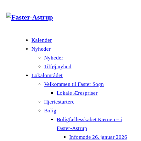
Kalender
Nyheder
Nyheder
Tilføj nyhed
Lokalområdet
Velkommen til Faster Sogn
Lokale Ærespriser
Hjertestartere
Bolig
Boligfællesskabet Kærnen – i
Faster-Astrup
Infomøde 26. januar 2026