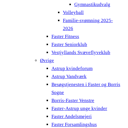
Gymnastikudvalg
Volleyball
Familie-svømning 2025-
2026
Faster Fitness
Faster Seniorklub
Vestjyllands Svæveflyveklub
Øvrige
Astrup kvindeforum
Astrup Vandværk
Besøgstjenesten i Faster og Borris
Sogne
Borris-Faster Venstre
Faster-Astrup unge kvinder
Faster Andelsmejeri
Faster Forsamlingshus