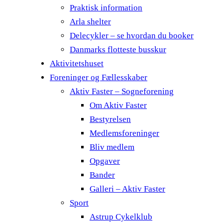
Praktisk information
Arla shelter
Delecykler – se hvordan du booker
Danmarks flotteste busskur
Aktivitetshuset
Foreninger og Fællesskaber
Aktiv Faster – Sogneforening
Om Aktiv Faster
Bestyrelsen
Medlemsforeninger
Bliv medlem
Opgaver
Bander
Galleri – Aktiv Faster
Sport
Astrup Cykelklub