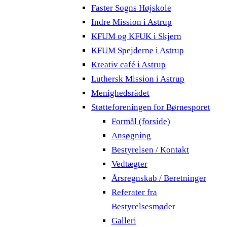
Faster Sogns Højskole
Indre Mission i Astrup
KFUM og KFUK i Skjern
KFUM Spejderne i Astrup
Kreativ café i Astrup
Luthersk Mission i Astrup
Menighedsrådet
Støtteforeningen for Børnesporet
Formål (forside)
Ansøgning
Bestyrelsen / Kontakt
Vedtægter
Årsregnskab / Beretninger
Referater fra
Bestyrelsesmøder
Galleri