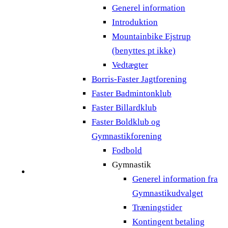
Generel information
Introduktion
Mountainbike Ejstrup
(benyttes pt ikke)
Vedtægter
Borris-Faster Jagtforening
Faster Badmintonklub
Faster Billardklub
Faster Boldklub og
Gymnastikforening
Fodbold
Gymnastik
Generel information fra
Gymnastikudvalget
Træningstider
Kontingent betaling