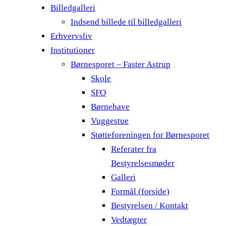
Billedgalleri
Indsend billede til billedgalleri
Erhvervsliv
Institutioner
Børnesporet – Faster Astrup
Skole
SFO
Børnehave
Vuggestue
Støtteforeningen for Børnesporet
Referater fra
Bestyrelsesmøder
Galleri
Formål (forside)
Bestyrelsen / Kontakt
Vedtægter