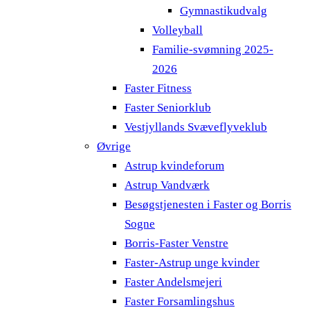
Gymnastikudvalg
Volleyball
Familie-svømning 2025-
2026
Faster Fitness
Faster Seniorklub
Vestjyllands Svæveflyveklub
Øvrige
Astrup kvindeforum
Astrup Vandværk
Besøgstjenesten i Faster og Borris
Sogne
Borris-Faster Venstre
Faster-Astrup unge kvinder
Faster Andelsmejeri
Faster Forsamlingshus