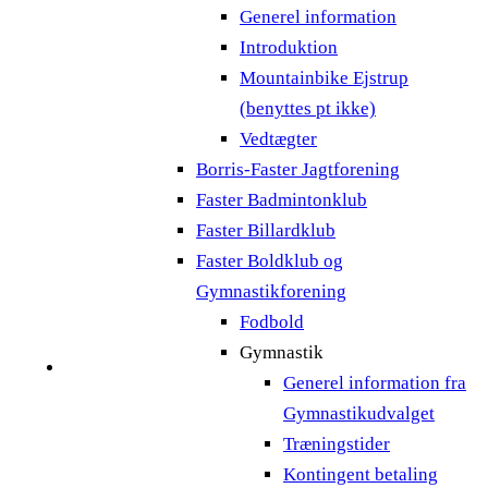
Generel information
Introduktion
Mountainbike Ejstrup
(benyttes pt ikke)
Vedtægter
Borris-Faster Jagtforening
Faster Badmintonklub
Faster Billardklub
Faster Boldklub og
Gymnastikforening
Fodbold
Gymnastik
Generel information fra
Gymnastikudvalget
Træningstider
Kontingent betaling