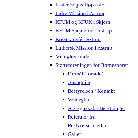
Faster Sogns Højskole
Indre Mission i Astrup
KFUM og KFUK i Skjern
KFUM Spejderne i Astrup
Kreativ café i Astrup
Luthersk Mission i Astrup
Menighedsrådet
Støtteforeningen for Børnesporet
Formål (forside)
Ansøgning
Bestyrelsen / Kontakt
Vedtægter
Årsregnskab / Beretninger
Referater fra
Bestyrelsesmøder
Galleri