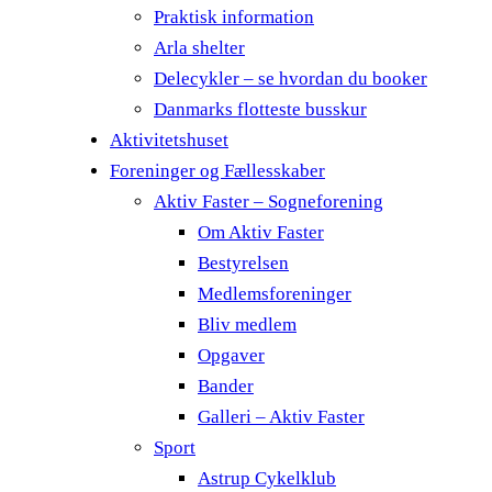
Praktisk information
Arla shelter
Delecykler – se hvordan du booker
Danmarks flotteste busskur
Aktivitetshuset
Foreninger og Fællesskaber
Aktiv Faster – Sogneforening
Om Aktiv Faster
Bestyrelsen
Medlemsforeninger
Bliv medlem
Opgaver
Bander
Galleri – Aktiv Faster
Sport
Astrup Cykelklub