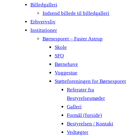
Billedgalleri
Indsend billede til billedgalleri
Erhvervsliv
Institutioner
Børnesporet – Faster Astrup
Skole
SFO
Børnehave
Vuggestue
Støtteforeningen for Børnesporet
Referater fra
Bestyrelsesmøder
Galleri
Formål (forside)
Bestyrelsen / Kontakt
Vedtægter