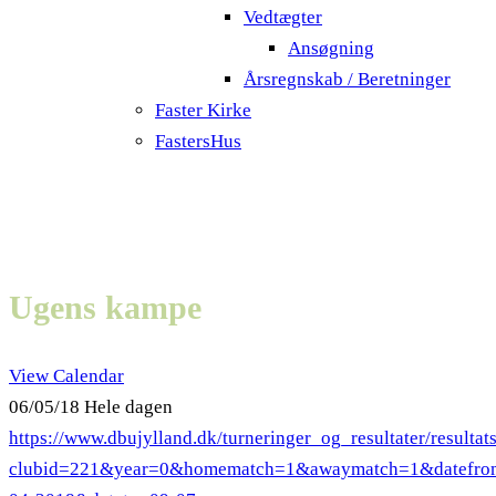
Vedtægter
Ansøgning
Årsregnskab / Beretninger
Faster Kirke
FastersHus
Ugens kampe
View Calendar
06/05/18 Hele dagen
https://www.dbujylland.dk/turneringer_og_resultater/result
clubid=221&year=0&homematch=1&awaymatch=1&datefro