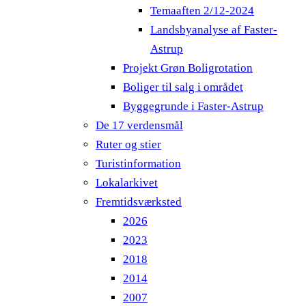
Temaaften 2/12-2024
Landsbyanalyse af Faster-
Astrup
Projekt Grøn Boligrotation
Boliger til salg i området
Byggegrunde i Faster-Astrup
De 17 verdensmål
Ruter og stier
Turistinformation
Lokalarkivet
Fremtidsværksted
2026
2023
2018
2014
2007