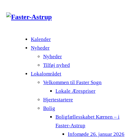
Kalender
Nyheder
Nyheder
Tilføj nyhed
Lokalområdet
Velkommen til Faster Sogn
Lokale Ærespriser
Hjertestartere
Bolig
Boligfællesskabet Kærnen – i
Faster-Astrup
Infomøde 26. januar 2026