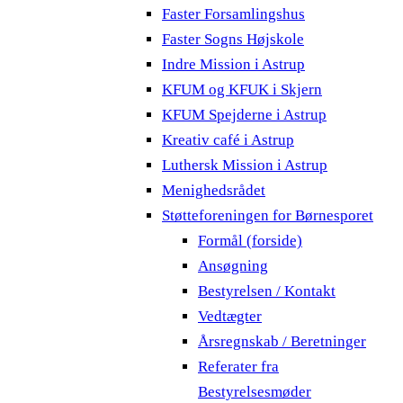
Faster Forsamlingshus
Faster Sogns Højskole
Indre Mission i Astrup
KFUM og KFUK i Skjern
KFUM Spejderne i Astrup
Kreativ café i Astrup
Luthersk Mission i Astrup
Menighedsrådet
Støtteforeningen for Børnesporet
Formål (forside)
Ansøgning
Bestyrelsen / Kontakt
Vedtægter
Årsregnskab / Beretninger
Referater fra
Bestyrelsesmøder