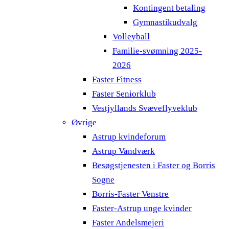
Kontingent betaling
Gymnastikudvalg
Volleyball
Familie-svømning 2025-
2026
Faster Fitness
Faster Seniorklub
Vestjyllands Svæveflyveklub
Øvrige
Astrup kvindeforum
Astrup Vandværk
Besøgstjenesten i Faster og Borris
Sogne
Borris-Faster Venstre
Faster-Astrup unge kvinder
Faster Andelsmejeri