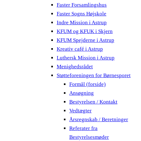
Faster Forsamlingshus
Faster Sogns Højskole
Indre Mission i Astrup
KFUM og KFUK i Skjern
KFUM Spejderne i Astrup
Kreativ café i Astrup
Luthersk Mission i Astrup
Menighedsrådet
Støtteforeningen for Børnesporet
Formål (forside)
Ansøgning
Bestyrelsen / Kontakt
Vedtægter
Årsregnskab / Beretninger
Referater fra
Bestyrelsesmøder