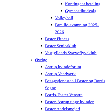
Kontingent betaling
Gymnastikudvalg
Volleyball
Familie-svømning 2025-
2026
Faster Fitness
Faster Seniorklub
Vestjyllands Svæveflyveklub
Øvrige
Astrup kvindeforum
Astrup Vandværk
Besøgstjenesten i Faster og Borris
Sogne
Borris-Faster Venstre
Faster-Astrup unge kvinder
Faster Andelsmejeri