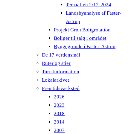
Temaaften 2/12-2024
Landsbyanalyse af Faster-
Astrup
Projekt Grøn Boligrotation
Boliger til salg i området
Byggegrunde i Faster-Astrup
De 17 verdensmål
Ruter og stier
Turistinformation
Lokalarkivet
Fremtidsværksted
2026
2023
2018
2014
2007