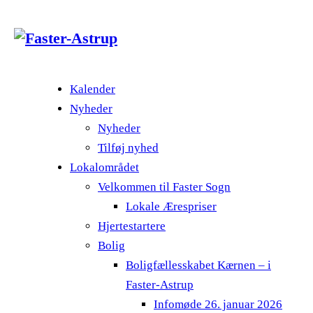
Kalender
Nyheder
Nyheder
Tilføj nyhed
Lokalområdet
Velkommen til Faster Sogn
Lokale Ærespriser
Hjertestartere
Bolig
Boligfællesskabet Kærnen – i
Faster-Astrup
Infomøde 26. januar 2026