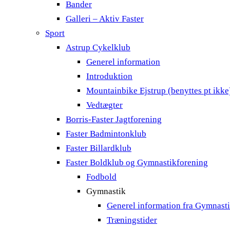
Bander
Galleri – Aktiv Faster
Sport
Astrup Cykelklub
Generel information
Introduktion
Mountainbike Ejstrup (benyttes pt ikke
Vedtægter
Borris-Faster Jagtforening
Faster Badmintonklub
Faster Billardklub
Faster Boldklub og Gymnastikforening
Fodbold
Gymnastik
Generel information fra Gymnast
Træningstider