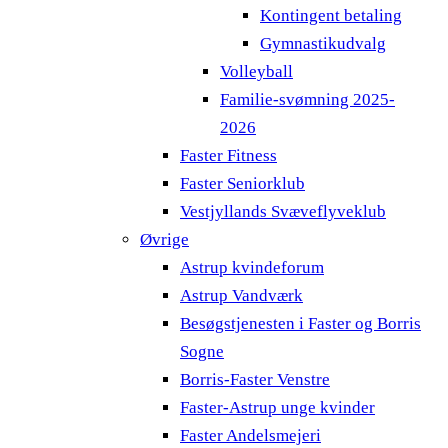
Kontingent betaling
Gymnastikudvalg
Volleyball
Familie-svømning 2025-
2026
Faster Fitness
Faster Seniorklub
Vestjyllands Svæveflyveklub
Øvrige
Astrup kvindeforum
Astrup Vandværk
Besøgstjenesten i Faster og Borris
Sogne
Borris-Faster Venstre
Faster-Astrup unge kvinder
Faster Andelsmejeri