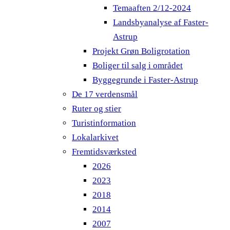
Temaaften 2/12-2024
Landsbyanalyse af Faster-
Astrup
Projekt Grøn Boligrotation
Boliger til salg i området
Byggegrunde i Faster-Astrup
De 17 verdensmål
Ruter og stier
Turistinformation
Lokalarkivet
Fremtidsværksted
2026
2023
2018
2014
2007