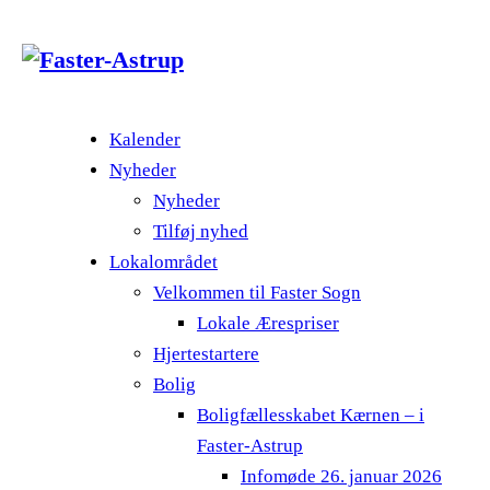
Kalender
Nyheder
Nyheder
Tilføj nyhed
Lokalområdet
Velkommen til Faster Sogn
Lokale Ærespriser
Hjertestartere
Bolig
Boligfællesskabet Kærnen – i
Faster-Astrup
Infomøde 26. januar 2026