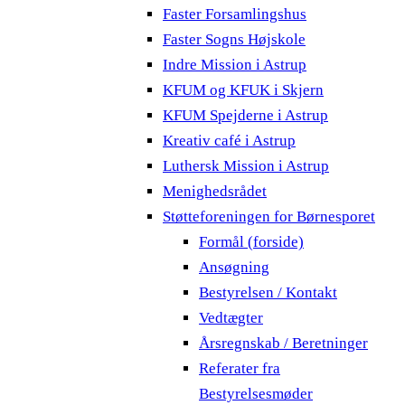
Faster Forsamlingshus
Faster Sogns Højskole
Indre Mission i Astrup
KFUM og KFUK i Skjern
KFUM Spejderne i Astrup
Kreativ café i Astrup
Luthersk Mission i Astrup
Menighedsrådet
Støtteforeningen for Børnesporet
Formål (forside)
Ansøgning
Bestyrelsen / Kontakt
Vedtægter
Årsregnskab / Beretninger
Referater fra
Bestyrelsesmøder