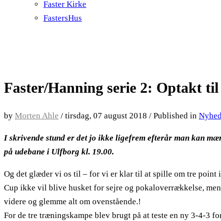
Faster Kirke
FastersHus
Faster/Hanning serie 2: Optakt til
by
Morten Ahle
/
tirsdag, 07 august 2018
/
Published in
Nyhe
I skrivende stund er det jo ikke ligefrem efterår man kan mæ
på udebane i Ulfborg kl. 19.00.
Og det glæder vi os til – for vi er klar til at spille om tre p
Cup ikke vil blive husket for sejre og pokaloverrækkelse, men 
videre og glemme alt om ovenstående.!
For de tre træningskampe blev brugt på at teste en ny 3-4-3 fo