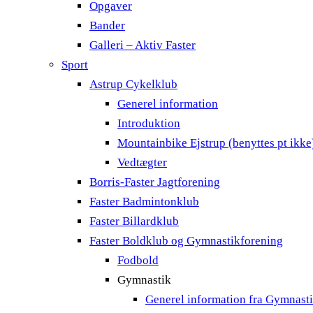
Opgaver
Bander
Galleri – Aktiv Faster
Sport
Astrup Cykelklub
Generel information
Introduktion
Mountainbike Ejstrup (benyttes pt ikke
Vedtægter
Borris-Faster Jagtforening
Faster Badmintonklub
Faster Billardklub
Faster Boldklub og Gymnastikforening
Fodbold
Gymnastik
Generel information fra Gymnast