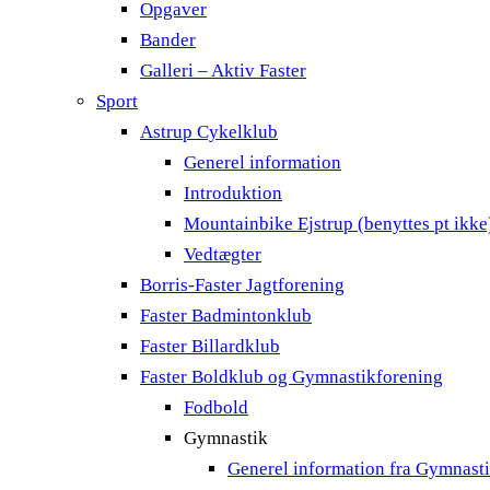
Opgaver
Bander
Galleri – Aktiv Faster
Sport
Astrup Cykelklub
Generel information
Introduktion
Mountainbike Ejstrup (benyttes pt ikke
Vedtægter
Borris-Faster Jagtforening
Faster Badmintonklub
Faster Billardklub
Faster Boldklub og Gymnastikforening
Fodbold
Gymnastik
Generel information fra Gymnast