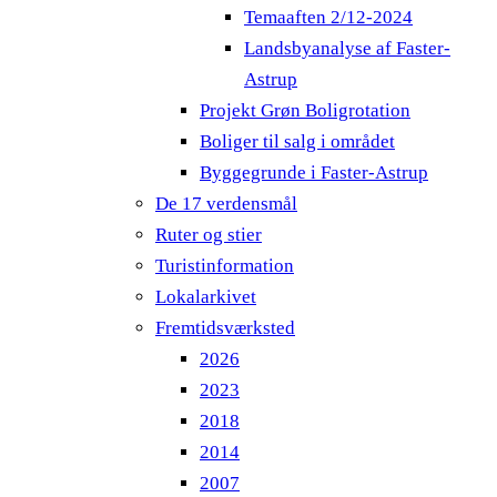
Temaaften 2/12-2024
Landsbyanalyse af Faster-
Astrup
Projekt Grøn Boligrotation
Boliger til salg i området
Byggegrunde i Faster-Astrup
De 17 verdensmål
Ruter og stier
Turistinformation
Lokalarkivet
Fremtidsværksted
2026
2023
2018
2014
2007