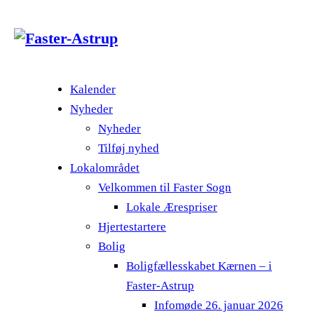
Kalender
Nyheder
Nyheder
Tilføj nyhed
Lokalområdet
Velkommen til Faster Sogn
Lokale Ærespriser
Hjertestartere
Bolig
Boligfællesskabet Kærnen – i
Faster-Astrup
Infomøde 26. januar 2026