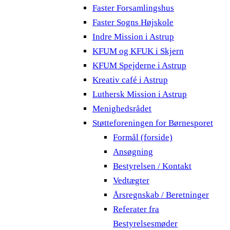
Faster Forsamlingshus
Faster Sogns Højskole
Indre Mission i Astrup
KFUM og KFUK i Skjern
KFUM Spejderne i Astrup
Kreativ café i Astrup
Luthersk Mission i Astrup
Menighedsrådet
Støtteforeningen for Børnesporet
Formål (forside)
Ansøgning
Bestyrelsen / Kontakt
Vedtægter
Årsregnskab / Beretninger
Referater fra
Bestyrelsesmøder