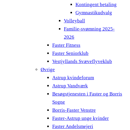
Kontingent betaling
Gymnastikudvalg
Volleyball
Familie-svømning 2025-
2026
Faster Fitness
Faster Seniorklub
Vestjyllands Svæveflyveklub
Øvrige
Astrup kvindeforum
Astrup Vandværk
Besøgstjenesten i Faster og Borris
Sogne
Borris-Faster Venstre
Faster-Astrup unge kvinder
Faster Andelsmejeri