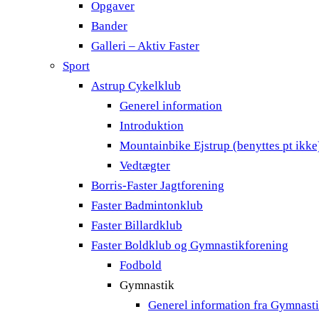
Opgaver
Bander
Galleri – Aktiv Faster
Sport
Astrup Cykelklub
Generel information
Introduktion
Mountainbike Ejstrup (benyttes pt ikke
Vedtægter
Borris-Faster Jagtforening
Faster Badmintonklub
Faster Billardklub
Faster Boldklub og Gymnastikforening
Fodbold
Gymnastik
Generel information fra Gymnast