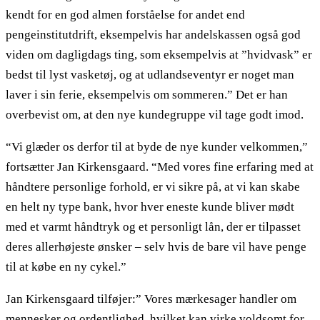
kendt for en god almen forståelse for andet end
pengeinstitutdrift, eksempelvis har andelskassen også god
viden om dagligdags ting, som eksempelvis at ”hvidvask” er
bedst til lyst vasketøj, og at udlandseventyr er noget man
laver i sin ferie, eksempelvis om sommeren.” Det er han
overbevist om, at den nye kundegruppe vil tage godt imod.
“Vi glæder os derfor til at byde de nye kunder velkommen,”
fortsætter Jan Kirkensgaard. “Med vores fine erfaring med at
håndtere personlige forhold, er vi sikre på, at vi kan skabe
en helt ny type bank, hvor hver eneste kunde bliver mødt
med et varmt håndtryk og et personligt lån, der er tilpasset
deres allerhøjeste ønsker – selv hvis de bare vil have penge
til at købe en ny cykel.”
Jan Kirkensgaard tilføjer:” Vores mærkesager handler om
mennesker og ordentlighed, hvilket kan virke voldsomt for