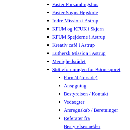
Faster Forsamlingshus
Faster Sogns Højskole
Indre Mission i Astrup
KFUM og KFUK i Skjern
KFUM Spejderne i Astrup
Kreativ café i Astrup
Luthersk Mission i Astrup
Menighedsrådet
Støtteforeningen for Børnesporet
Formål (forside)
Ansøgning
Bestyrelsen / Kontakt
Vedtægter
Årsregnskab / Beretninger
Referater fra
Bestyrelsesmøder