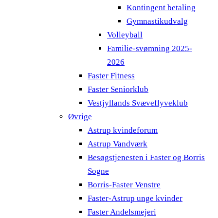
Kontingent betaling
Gymnastikudvalg
Volleyball
Familie-svømning 2025-
2026
Faster Fitness
Faster Seniorklub
Vestjyllands Svæveflyveklub
Øvrige
Astrup kvindeforum
Astrup Vandværk
Besøgstjenesten i Faster og Borris
Sogne
Borris-Faster Venstre
Faster-Astrup unge kvinder
Faster Andelsmejeri