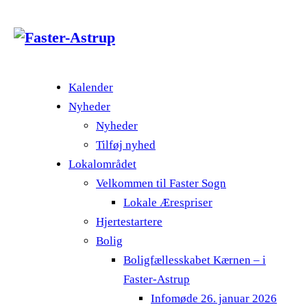
Kalender
Nyheder
Nyheder
Tilføj nyhed
Lokalområdet
Velkommen til Faster Sogn
Lokale Ærespriser
Hjertestartere
Bolig
Boligfællesskabet Kærnen – i
Faster-Astrup
Infomøde 26. januar 2026