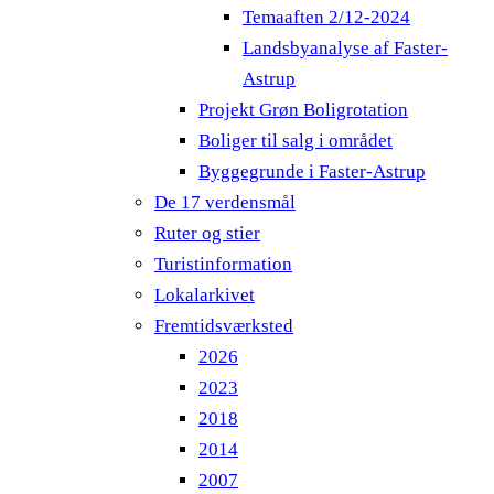
Temaaften 2/12-2024
Landsbyanalyse af Faster-
Astrup
Projekt Grøn Boligrotation
Boliger til salg i området
Byggegrunde i Faster-Astrup
De 17 verdensmål
Ruter og stier
Turistinformation
Lokalarkivet
Fremtidsværksted
2026
2023
2018
2014
2007