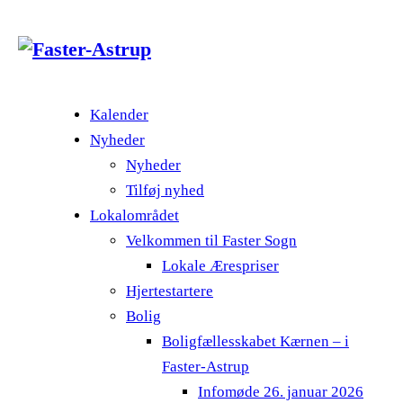
Kalender
Nyheder
Nyheder
Tilføj nyhed
Lokalområdet
Velkommen til Faster Sogn
Lokale Ærespriser
Hjertestartere
Bolig
Boligfællesskabet Kærnen – i
Faster-Astrup
Infomøde 26. januar 2026