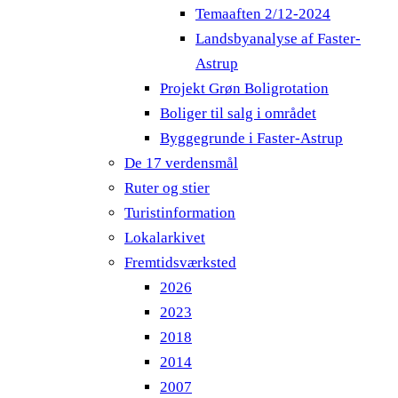
Temaaften 2/12-2024
Landsbyanalyse af Faster-
Astrup
Projekt Grøn Boligrotation
Boliger til salg i området
Byggegrunde i Faster-Astrup
De 17 verdensmål
Ruter og stier
Turistinformation
Lokalarkivet
Fremtidsværksted
2026
2023
2018
2014
2007