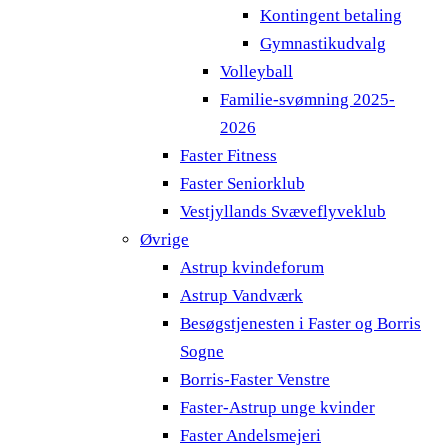
Kontingent betaling
Gymnastikudvalg
Volleyball
Familie-svømning 2025-
2026
Faster Fitness
Faster Seniorklub
Vestjyllands Svæveflyveklub
Øvrige
Astrup kvindeforum
Astrup Vandværk
Besøgstjenesten i Faster og Borris
Sogne
Borris-Faster Venstre
Faster-Astrup unge kvinder
Faster Andelsmejeri