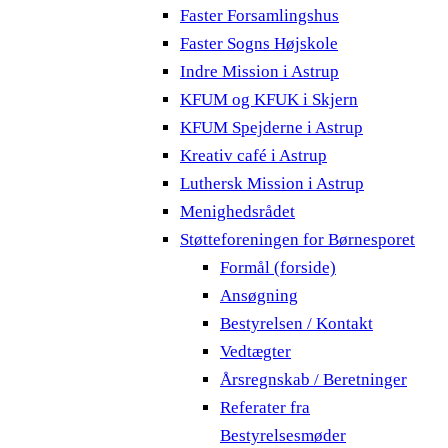
Faster Forsamlingshus
Faster Sogns Højskole
Indre Mission i Astrup
KFUM og KFUK i Skjern
KFUM Spejderne i Astrup
Kreativ café i Astrup
Luthersk Mission i Astrup
Menighedsrådet
Støtteforeningen for Børnesporet
Formål (forside)
Ansøgning
Bestyrelsen / Kontakt
Vedtægter
Årsregnskab / Beretninger
Referater fra
Bestyrelsesmøder