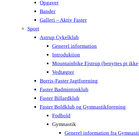
Opgaver
Bander
Galleri – Aktiv Faster
Sport
Astrup Cykelklub
Generel information
Introduktion
Mountainbike Ejstrup (benyttes pt ikke
Vedtægter
Borris-Faster Jagtforening
Faster Badmintonklub
Faster Billardklub
Faster Boldklub og Gymnastikforening
Fodbold
Gymnastik
Generel information fra Gymnast