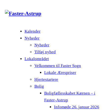
Kalender
Nyheder
Nyheder
Tilføj nyhed
Lokalområdet
Velkommen til Faster Sogn
Lokale Ærespriser
Hjertestartere
Bolig
Boligfællesskabet Kærnen – i
Faster-Astrup
Infomøde 26. januar 2026