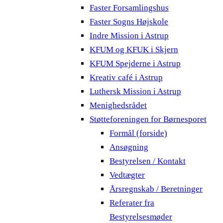
Faster Forsamlingshus
Faster Sogns Højskole
Indre Mission i Astrup
KFUM og KFUK i Skjern
KFUM Spejderne i Astrup
Kreativ café i Astrup
Luthersk Mission i Astrup
Menighedsrådet
Støtteforeningen for Børnesporet
Formål (forside)
Ansøgning
Bestyrelsen / Kontakt
Vedtægter
Årsregnskab / Beretninger
Referater fra
Bestyrelsesmøder