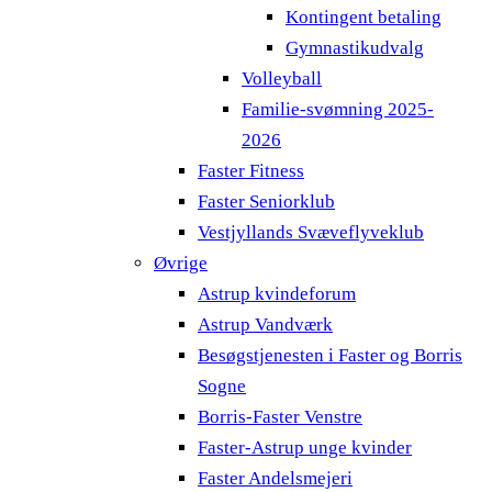
Kontingent betaling
Gymnastikudvalg
Volleyball
Familie-svømning 2025-
2026
Faster Fitness
Faster Seniorklub
Vestjyllands Svæveflyveklub
Øvrige
Astrup kvindeforum
Astrup Vandværk
Besøgstjenesten i Faster og Borris
Sogne
Borris-Faster Venstre
Faster-Astrup unge kvinder
Faster Andelsmejeri