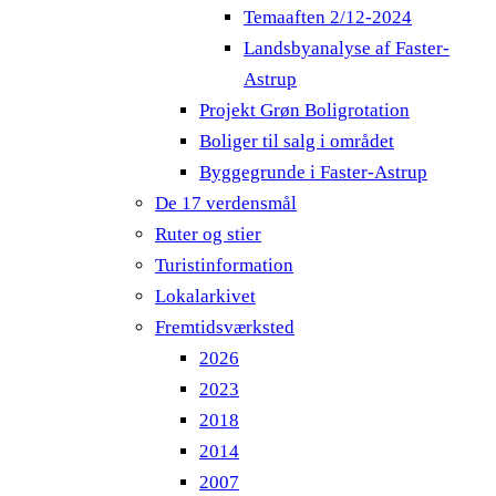
Temaaften 2/12-2024
Landsbyanalyse af Faster-
Astrup
Projekt Grøn Boligrotation
Boliger til salg i området
Byggegrunde i Faster-Astrup
De 17 verdensmål
Ruter og stier
Turistinformation
Lokalarkivet
Fremtidsværksted
2026
2023
2018
2014
2007