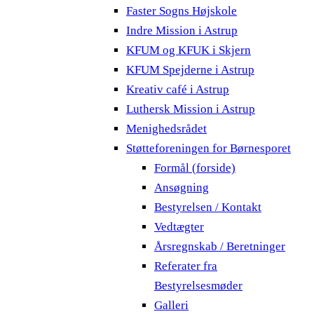
Faster Sogns Højskole
Indre Mission i Astrup
KFUM og KFUK i Skjern
KFUM Spejderne i Astrup
Kreativ café i Astrup
Luthersk Mission i Astrup
Menighedsrådet
Støtteforeningen for Børnesporet
Formål (forside)
Ansøgning
Bestyrelsen / Kontakt
Vedtægter
Årsregnskab / Beretninger
Referater fra
Bestyrelsesmøder
Galleri