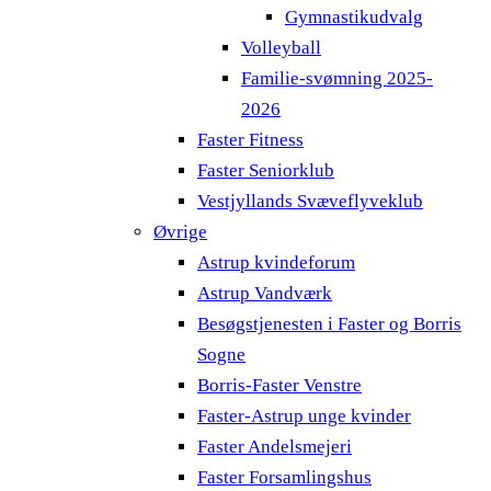
Gymnastikudvalg
Volleyball
Familie-svømning 2025-
2026
Faster Fitness
Faster Seniorklub
Vestjyllands Svæveflyveklub
Øvrige
Astrup kvindeforum
Astrup Vandværk
Besøgstjenesten i Faster og Borris
Sogne
Borris-Faster Venstre
Faster-Astrup unge kvinder
Faster Andelsmejeri
Faster Forsamlingshus