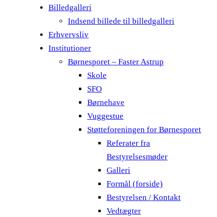
Billedgalleri
Indsend billede til billedgalleri
Erhvervsliv
Institutioner
Børnesporet – Faster Astrup
Skole
SFO
Børnehave
Vuggestue
Støtteforeningen for Børnesporet
Referater fra
Bestyrelsesmøder
Galleri
Formål (forside)
Bestyrelsen / Kontakt
Vedtægter