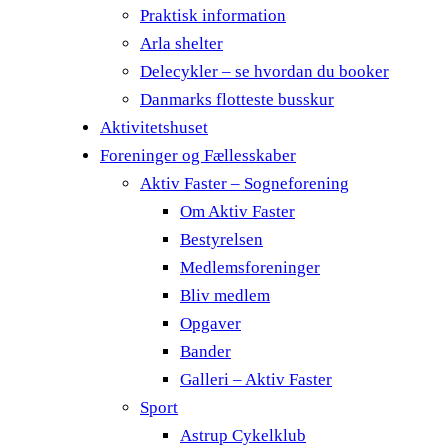
Praktisk information
Arla shelter
Delecykler – se hvordan du booker
Danmarks flotteste busskur
Aktivitetshuset
Foreninger og Fællesskaber
Aktiv Faster – Sogneforening
Om Aktiv Faster
Bestyrelsen
Medlemsforeninger
Bliv medlem
Opgaver
Bander
Galleri – Aktiv Faster
Sport
Astrup Cykelklub