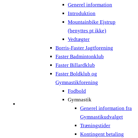
Generel information
Introduktion
Mountainbike Ejstrup
(benyttes pt ikke)
Vedtægter
Borris-Faster Jagtforening
Faster Badmintonklub
Faster Billardklub
Faster Boldklub og
Gymnastikforening
Fodbold
Gymnastik
Generel information fra
Gymnastikudvalget
Træningstider
Kontingent betaling