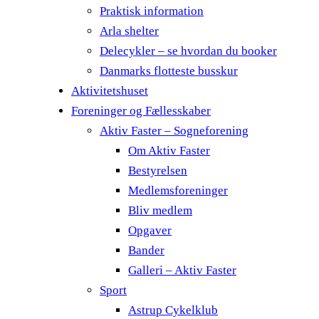
Praktisk information
Arla shelter
Delecykler – se hvordan du booker
Danmarks flotteste busskur
Aktivitetshuset
Foreninger og Fællesskaber
Aktiv Faster – Sogneforening
Om Aktiv Faster
Bestyrelsen
Medlemsforeninger
Bliv medlem
Opgaver
Bander
Galleri – Aktiv Faster
Sport
Astrup Cykelklub