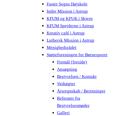
Faster Sogns Højskole
Indre Mission i Astrup
KFUM og KFUK i Skjern
KFUM Spejderne i Astrup
Kreativ café i Astrup
Luthersk Mission i Astrup
Menighedsrådet
Støtteforeningen for Børnesporet
Formål (forside)
Ansøgning
Bestyrelsen / Kontakt
Vedtægter
Årsregnskab / Beretninger
Referater fra
Bestyrelsesmøder
Galleri