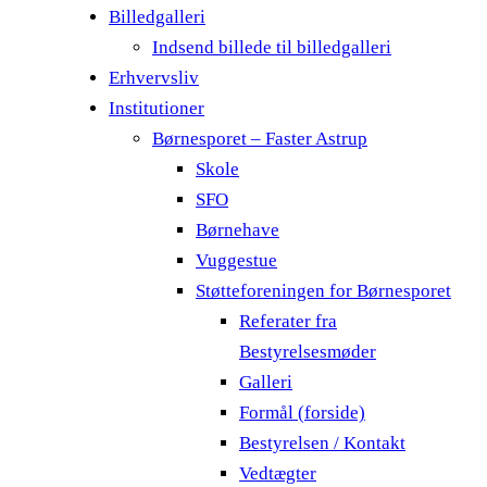
Billedgalleri
Indsend billede til billedgalleri
Erhvervsliv
Institutioner
Børnesporet – Faster Astrup
Skole
SFO
Børnehave
Vuggestue
Støtteforeningen for Børnesporet
Referater fra
Bestyrelsesmøder
Galleri
Formål (forside)
Bestyrelsen / Kontakt
Vedtægter