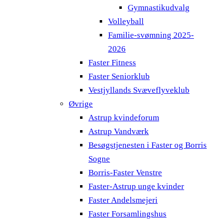
Gymnastikudvalg
Volleyball
Familie-svømning 2025-
2026
Faster Fitness
Faster Seniorklub
Vestjyllands Svæveflyveklub
Øvrige
Astrup kvindeforum
Astrup Vandværk
Besøgstjenesten i Faster og Borris
Sogne
Borris-Faster Venstre
Faster-Astrup unge kvinder
Faster Andelsmejeri
Faster Forsamlingshus