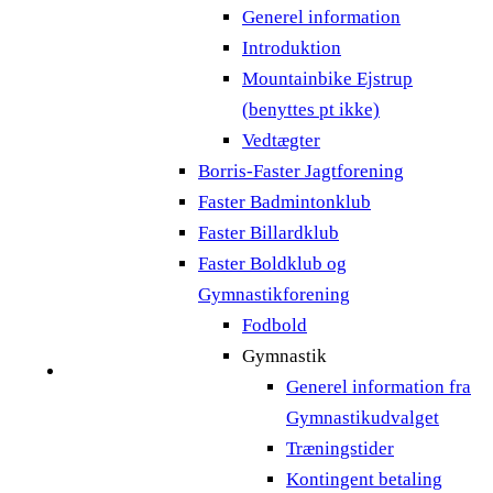
Generel information
Introduktion
Mountainbike Ejstrup
(benyttes pt ikke)
Vedtægter
Borris-Faster Jagtforening
Faster Badmintonklub
Faster Billardklub
Faster Boldklub og
Gymnastikforening
Fodbold
Gymnastik
Generel information fra
Gymnastikudvalget
Træningstider
Kontingent betaling