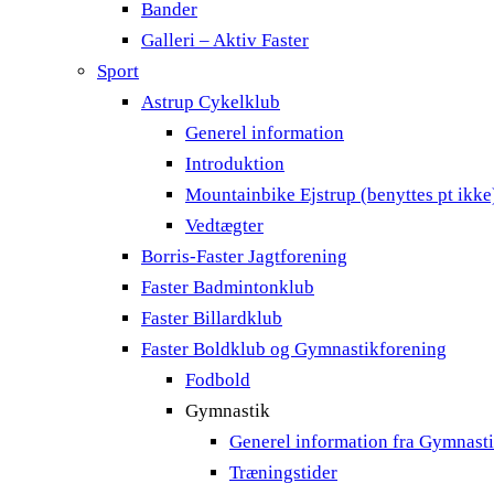
Bander
Galleri – Aktiv Faster
Sport
Astrup Cykelklub
Generel information
Introduktion
Mountainbike Ejstrup (benyttes pt ikke
Vedtægter
Borris-Faster Jagtforening
Faster Badmintonklub
Faster Billardklub
Faster Boldklub og Gymnastikforening
Fodbold
Gymnastik
Generel information fra Gymnast
Træningstider