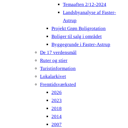
Temaaften 2/12-2024
Landsbyanalyse af Faster-
Astrup
Projekt Grøn Boligrotation
Boliger til salg i området
Byggegrunde i Faster-Astrup
De 17 verdensmål
Ruter og stier
Turistinformation
Lokalarkivet
Fremtidsværksted
2026
2023
2018
2014
2007