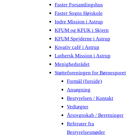
Faster Forsamlingshus
Faster Sogns Højskole
Indre Mission i Astrup
KFUM og KFUK i Skjern
KFUM Spejderne i Astrup
Kreativ café i Astrup
Luthersk Mission i Astrup
Menighedsrådet
Støtteforeningen for Børnesporet
Formål (forside)
Ansøgning
Bestyrelsen / Kontakt
Vedtægter
Årsregnskab / Beretninger
Referater fra
Bestyrelsesmøder