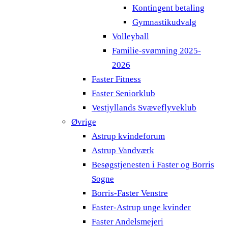
Kontingent betaling
Gymnastikudvalg
Volleyball
Familie-svømning 2025-
2026
Faster Fitness
Faster Seniorklub
Vestjyllands Svæveflyveklub
Øvrige
Astrup kvindeforum
Astrup Vandværk
Besøgstjenesten i Faster og Borris
Sogne
Borris-Faster Venstre
Faster-Astrup unge kvinder
Faster Andelsmejeri