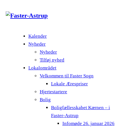
Kalender
Nyheder
Nyheder
Tilføj nyhed
Lokalområdet
Velkommen til Faster Sogn
Lokale Ærespriser
Hjertestartere
Bolig
Boligfællesskabet Kærnen – i
Faster-Astrup
Infomøde 26. januar 2026