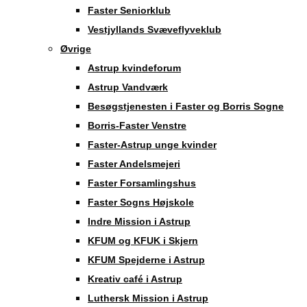
Faster Seniorklub
Vestjyllands Svæveflyveklub
Øvrige
Astrup kvindeforum
Astrup Vandværk
Besøgstjenesten i Faster og Borris Sogne
Borris-Faster Venstre
Faster-Astrup unge kvinder
Faster Andelsmejeri
Faster Forsamlingshus
Faster Sogns Højskole
Indre Mission i Astrup
KFUM og KFUK i Skjern
KFUM Spejderne i Astrup
Kreativ café i Astrup
Luthersk Mission i Astrup