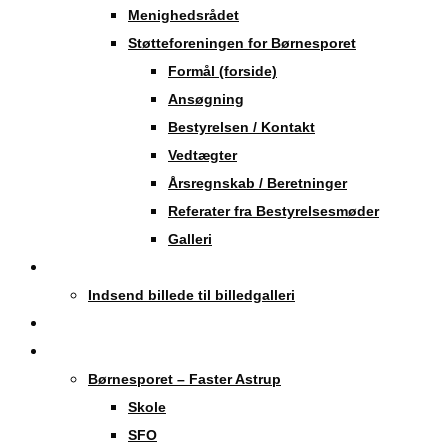
Menighedsrådet
Støtteforeningen for Børnesporet
Formål (forside)
Ansøgning
Bestyrelsen / Kontakt
Vedtægter
Årsregnskab / Beretninger
Referater fra Bestyrelsesmøder
Galleri
Billedgalleri
Indsend billede til billedgalleri
Erhvervsliv
Institutioner
Børnesporet – Faster Astrup
Skole
SFO