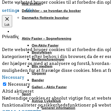
Dette websted bruger cookies til at forbedre din opl
Arla shelter
settings
Ok!
Delecykler – se hvordan du booker
Danmarks flotteste busskur
Aktivitetshuset
Luk
Foreninger og Fællesskaber
Privatliv
Aktiv Faster – Sogneforening
Om Aktiv Faster
Dette websted bruger cookies til at forbedre din o
Bestyrelsen
kategoriseret efter behov, i din browser, da de er e
Medlemsforeninger
der hjælper os med at analysere og forstå, hvorda
Bliv medlem
muligheden for at fravælge disse cookies. Men at f
Opgaver
Necessary
Bander
Necessary
Galleri – Aktiv Faster
Altid aktiveret
Sport
Nødvendige cookies er absolut vigtige for, at webs
Astrup Cykelklub
funktionaliteter og sikkerhedsfunktioner på webst
Generel information