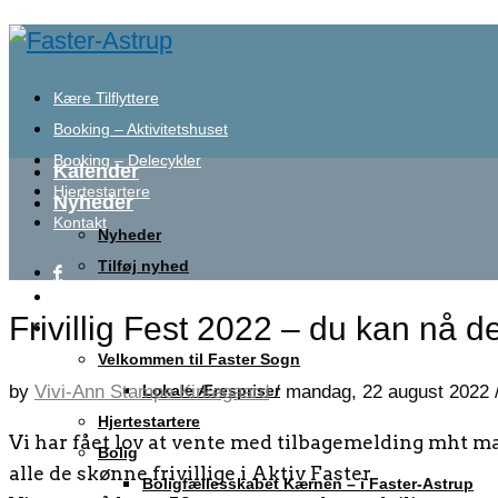
Kære Tilflyttere
Booking – Aktivitetshuset
Booking – Delecykler
Kalender
Hjertestartere
Nyheder
Kontakt
Nyheder
Tilføj nyhed
Om Faster-Astrup
Frivillig Fest 2022 – du kan nå 
Lokalområdet
Velkommen til Faster Sogn
by
Vivi-Ann Stampe Kirkegaard
/
mandag, 22 august 2022
Lokale Ærespriser
Hjertestartere
Vi har fået lov at vente med tilbagemelding mht made
Bolig
alle de skønne frivillige i Aktiv Faster.
Boligfællesskabet Kærnen – i Faster-Astrup