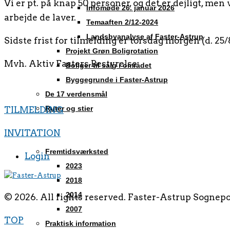
Vi er pt. på knap 50 personer, og det er dejligt, men
Infomøde 26. januar 2026
arbejde de laver.
Temaaften 2/12-2024
Landsbyanalyse af Faster-Astrup
Sidste frist for tilmelding er torsdag morgen (d. 2
Projekt Grøn Boligrotation
Mvh. Aktiv Fasters Bestyrelse
Boliger til salg i området
Byggegrunde i Faster-Astrup
De 17 verdensmål
Ruter og stier
TILMELDING
Turistinformation
INVITATION
Lokalarkivet
Fremtidsværksted
Login
2023
2018
2014
© 2026. All rights reserved. Faster-Astrup Sognepo
2007
TOP
Praktisk information