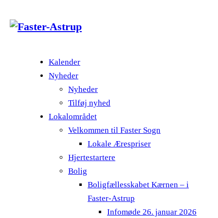
Kalender
Nyheder
Nyheder
Tilføj nyhed
Lokalområdet
Velkommen til Faster Sogn
Lokale Ærespriser
Hjertestartere
Bolig
Boligfællesskabet Kærnen – i
Faster-Astrup
Infomøde 26. januar 2026