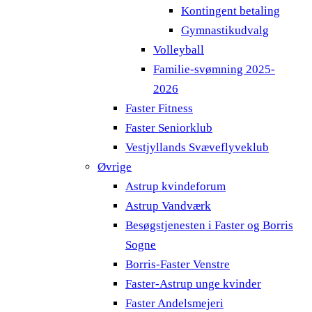
Kontingent betaling
Gymnastikudvalg
Volleyball
Familie-svømning 2025-
2026
Faster Fitness
Faster Seniorklub
Vestjyllands Svæveflyveklub
Øvrige
Astrup kvindeforum
Astrup Vandværk
Besøgstjenesten i Faster og Borris
Sogne
Borris-Faster Venstre
Faster-Astrup unge kvinder
Faster Andelsmejeri