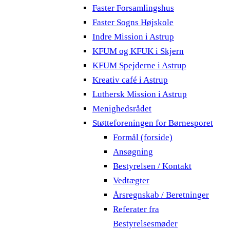
Faster Forsamlingshus
Faster Sogns Højskole
Indre Mission i Astrup
KFUM og KFUK i Skjern
KFUM Spejderne i Astrup
Kreativ café i Astrup
Luthersk Mission i Astrup
Menighedsrådet
Støtteforeningen for Børnesporet
Formål (forside)
Ansøgning
Bestyrelsen / Kontakt
Vedtægter
Årsregnskab / Beretninger
Referater fra
Bestyrelsesmøder