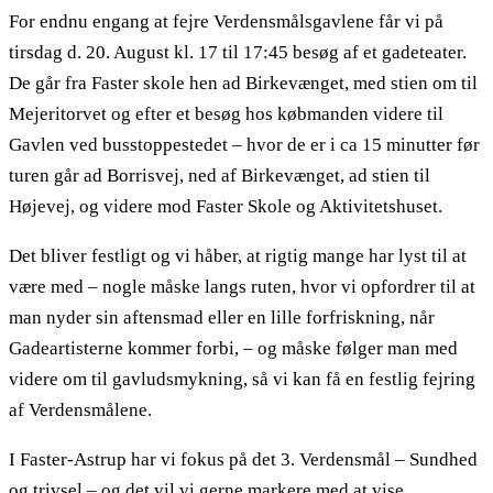
For endnu engang at fejre Verdensmålsgavlene får vi på
tirsdag d. 20. August kl. 17 til 17:45 besøg af et gadeteater.
De går fra Faster skole hen ad Birkevænget, med stien om til
Mejeritorvet og efter et besøg hos købmanden videre til
Gavlen ved busstoppestedet – hvor de er i ca 15 minutter før
turen går ad Borrisvej, ned af Birkevænget, ad stien til
Højevej, og videre mod Faster Skole og Aktivitetshuset.
Det bliver festligt og vi håber, at rigtig mange har lyst til at
være med – nogle måske langs ruten, hvor vi opfordrer til at
man nyder sin aftensmad eller en lille forfriskning, når
Gadeartisterne kommer forbi, – og måske følger man med
videre om til gavludsmykning, så vi kan få en festlig fejring
af Verdensmålene.
I Faster-Astrup har vi fokus på det 3. Verdensmål – Sundhed
og trivsel – og det vil vi gerne markere med at vise