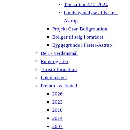
Temaaften 2/12-2024
Landsbyanalyse af Faster-
Astrup
Projekt Grøn Boligrotation
Boliger til salg i området
Byggegrunde i Faster-Astrup
De 17 verdensmål
Ruter og stier
Turistinformation
Lokalarkivet
Fremtidsværksted
2026
2023
2018
2014
2007