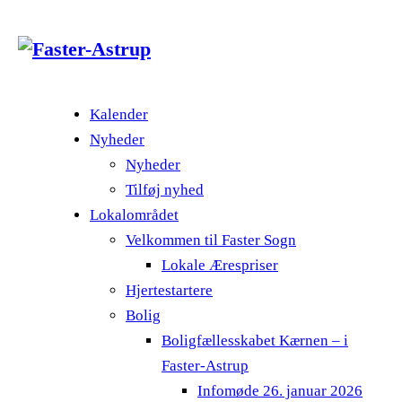
Kalender
Nyheder
Nyheder
Tilføj nyhed
Lokalområdet
Velkommen til Faster Sogn
Lokale Ærespriser
Hjertestartere
Bolig
Boligfællesskabet Kærnen – i
Faster-Astrup
Infomøde 26. januar 2026