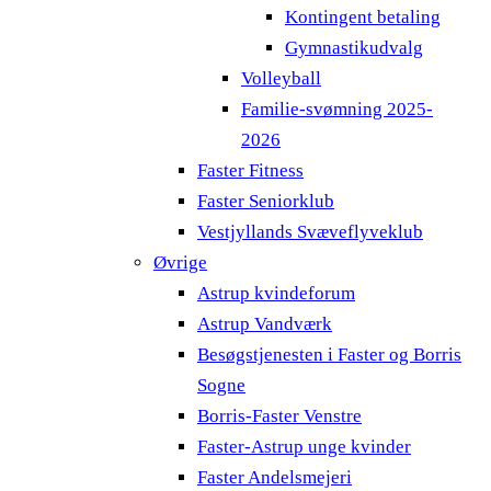
Kontingent betaling
Gymnastikudvalg
Volleyball
Familie-svømning 2025-
2026
Faster Fitness
Faster Seniorklub
Vestjyllands Svæveflyveklub
Øvrige
Astrup kvindeforum
Astrup Vandværk
Besøgstjenesten i Faster og Borris
Sogne
Borris-Faster Venstre
Faster-Astrup unge kvinder
Faster Andelsmejeri