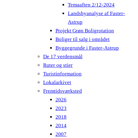
Temaaften 2/12-2024
Landsbyanalyse af Faster-
Astrup
Projekt Grøn Boligrotation
Boliger til salg i området
Byggegrunde i Faster-Astrup
De 17 verdensmål
Ruter og stier
Turistinformation
Lokalarkivet
Fremtidsværksted
2026
2023
2018
2014
2007