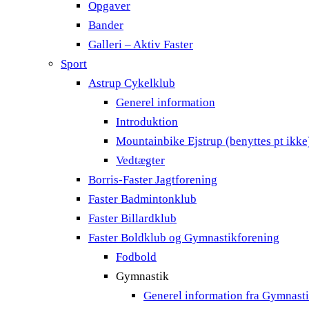
Opgaver
Bander
Galleri – Aktiv Faster
Sport
Astrup Cykelklub
Generel information
Introduktion
Mountainbike Ejstrup (benyttes pt ikke
Vedtægter
Borris-Faster Jagtforening
Faster Badmintonklub
Faster Billardklub
Faster Boldklub og Gymnastikforening
Fodbold
Gymnastik
Generel information fra Gymnast