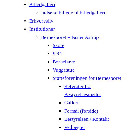
Billedgalleri
Indsend billede til billedgalleri
Erhvervsliv
Institutioner
Børnesporet – Faster Astrup
Skole
SFO
Børnehave
Vuggestue
Støtteforeningen for Børnesporet
Referater fra
Bestyrelsesmøder
Galleri
Formål (forside)
Bestyrelsen / Kontakt
Vedtægter