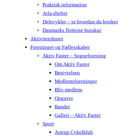
Praktisk information
Arla shelter
Delecykler – se hvordan du booker
Danmarks flotteste busskur
Aktivitetshuset
Foreninger og Fællesskaber
Aktiv Faster – Sogneforening
Om Aktiv Faster
Bestyrelsen
Medlemsforeninger
Bliv medlem
Opgaver
Bander
Galleri – Aktiv Faster
Sport
Astrup Cykelklub