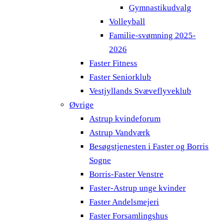
Gymnastikudvalg
Volleyball
Familie-svømning 2025-
2026
Faster Fitness
Faster Seniorklub
Vestjyllands Svæveflyveklub
Øvrige
Astrup kvindeforum
Astrup Vandværk
Besøgstjenesten i Faster og Borris
Sogne
Borris-Faster Venstre
Faster-Astrup unge kvinder
Faster Andelsmejeri
Faster Forsamlingshus