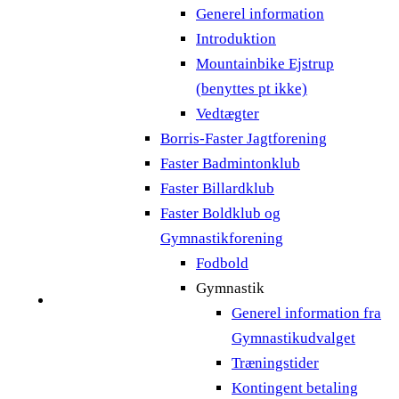
Generel information
Introduktion
Mountainbike Ejstrup
(benyttes pt ikke)
Vedtægter
Borris-Faster Jagtforening
Faster Badmintonklub
Faster Billardklub
Faster Boldklub og
Gymnastikforening
Fodbold
Gymnastik
Generel information fra
Gymnastikudvalget
Træningstider
Kontingent betaling