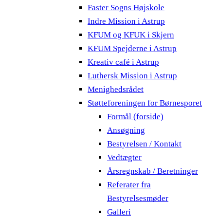
Faster Sogns Højskole
Indre Mission i Astrup
KFUM og KFUK i Skjern
KFUM Spejderne i Astrup
Kreativ café i Astrup
Luthersk Mission i Astrup
Menighedsrådet
Støtteforeningen for Børnesporet
Formål (forside)
Ansøgning
Bestyrelsen / Kontakt
Vedtægter
Årsregnskab / Beretninger
Referater fra
Bestyrelsesmøder
Galleri