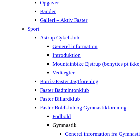
Opgaver
Bander
Galleri – Aktiv Faster
Sport
Astrup Cykelklub
Generel information
Introduktion
Mountainbike Ejstrup (benyttes pt ikke
Vedtægter
Borris-Faster Jagtforening
Faster Badmintonklub
Faster Billardklub
Faster Boldklub og Gymnastikforening
Fodbold
Gymnastik
Generel information fra Gymnast