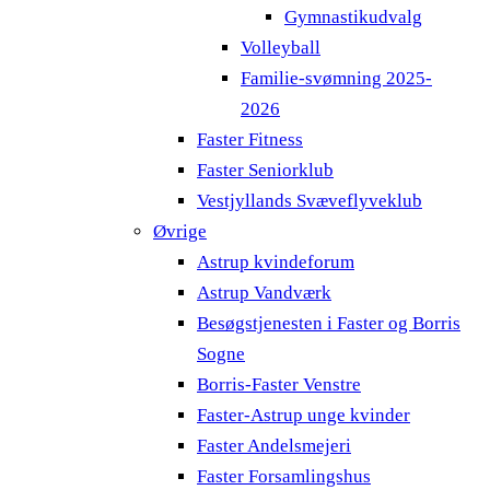
Gymnastikudvalg
Volleyball
Familie-svømning 2025-
2026
Faster Fitness
Faster Seniorklub
Vestjyllands Svæveflyveklub
Øvrige
Astrup kvindeforum
Astrup Vandværk
Besøgstjenesten i Faster og Borris
Sogne
Borris-Faster Venstre
Faster-Astrup unge kvinder
Faster Andelsmejeri
Faster Forsamlingshus