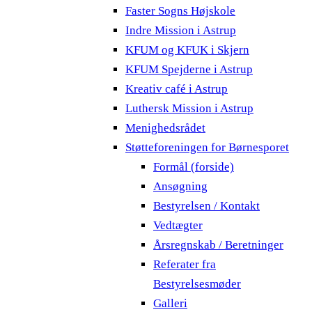
Faster Sogns Højskole
Indre Mission i Astrup
KFUM og KFUK i Skjern
KFUM Spejderne i Astrup
Kreativ café i Astrup
Luthersk Mission i Astrup
Menighedsrådet
Støtteforeningen for Børnesporet
Formål (forside)
Ansøgning
Bestyrelsen / Kontakt
Vedtægter
Årsregnskab / Beretninger
Referater fra
Bestyrelsesmøder
Galleri