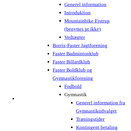
Generel information
Introduktion
Mountainbike Ejstrup
(benyttes pt ikke)
Vedtægter
Borris-Faster Jagtforening
Faster Badmintonklub
Faster Billardklub
Faster Boldklub og
Gymnastikforening
Fodbold
Gymnastik
Generel information fra
Gymnastikudvalget
Træningstider
Kontingent betaling