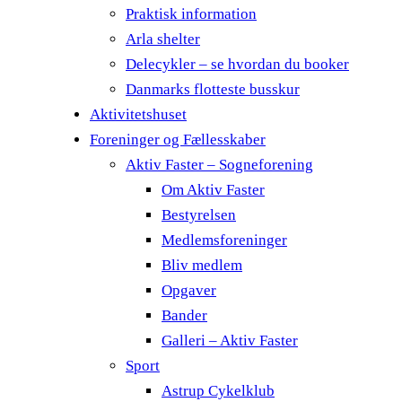
Praktisk information
Arla shelter
Delecykler – se hvordan du booker
Danmarks flotteste busskur
Aktivitetshuset
Foreninger og Fællesskaber
Aktiv Faster – Sogneforening
Om Aktiv Faster
Bestyrelsen
Medlemsforeninger
Bliv medlem
Opgaver
Bander
Galleri – Aktiv Faster
Sport
Astrup Cykelklub