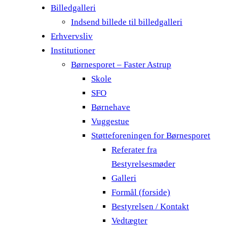
Billedgalleri
Indsend billede til billedgalleri
Erhvervsliv
Institutioner
Børnesporet – Faster Astrup
Skole
SFO
Børnehave
Vuggestue
Støtteforeningen for Børnesporet
Referater fra
Bestyrelsesmøder
Galleri
Formål (forside)
Bestyrelsen / Kontakt
Vedtægter