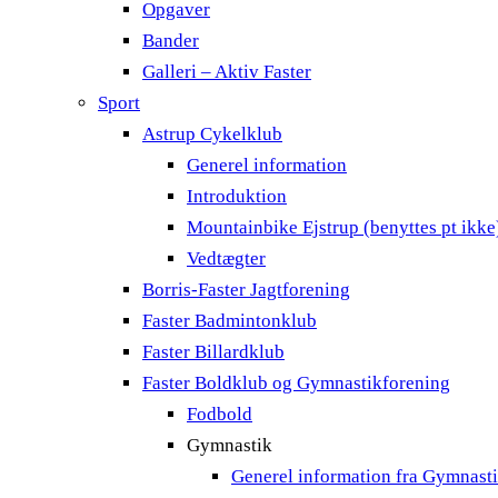
Opgaver
Bander
Galleri – Aktiv Faster
Sport
Astrup Cykelklub
Generel information
Introduktion
Mountainbike Ejstrup (benyttes pt ikke
Vedtægter
Borris-Faster Jagtforening
Faster Badmintonklub
Faster Billardklub
Faster Boldklub og Gymnastikforening
Fodbold
Gymnastik
Generel information fra Gymnast