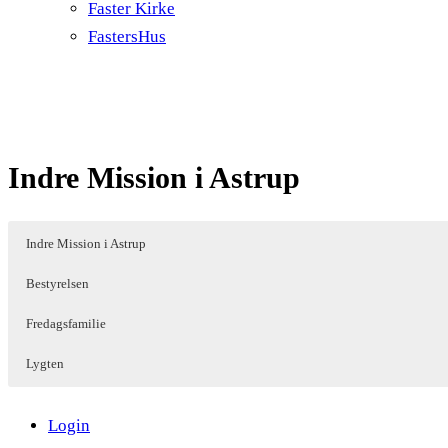
Faster Kirke
FastersHus
Indre Mission i Astrup
Im-
Fre
Indre Mission i Astrup
Bør
For
Ind
Bestyrelsen
akt
og 
Fredagsfamilie
Vi 
Sol
men
Lygten
Ud
Vi 
Login
san
Vi 