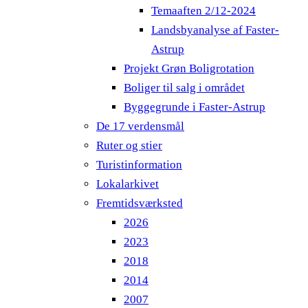
Temaaften 2/12-2024
Landsbyanalyse af Faster-
Astrup
Projekt Grøn Boligrotation
Boliger til salg i området
Byggegrunde i Faster-Astrup
De 17 verdensmål
Ruter og stier
Turistinformation
Lokalarkivet
Fremtidsværksted
2026
2023
2018
2014
2007