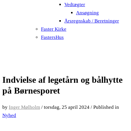
Vedtægter
Ansøgning
Årsregnskab / Beretninger
Faster Kirke
FastersHus
Indvielse af legetårn og bålhytte
på Børnesporet
by
Inger Mølholm
/
torsdag, 25 april 2024
/
Published in
Nyhed