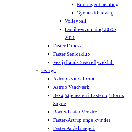
Kontingent betaling
Gymnastikudvalg
Volleyball
Familie-svømning 2025-
2026
Faster Fitness
Faster Seniorklub
Vestjyllands Svæveflyveklub
Øvrige
Astrup kvindeforum
Astrup Vandværk
Besøgstjenesten i Faster og Borris
Sogne
Borris-Faster Venstre
Faster-Astrup unge kvinder
Faster Andelsmejeri