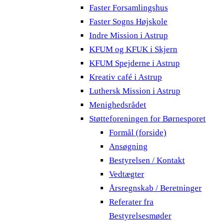
Faster Forsamlingshus
Faster Sogns Højskole
Indre Mission i Astrup
KFUM og KFUK i Skjern
KFUM Spejderne i Astrup
Kreativ café i Astrup
Luthersk Mission i Astrup
Menighedsrådet
Støtteforeningen for Børnesporet
Formål (forside)
Ansøgning
Bestyrelsen / Kontakt
Vedtægter
Årsregnskab / Beretninger
Referater fra
Bestyrelsesmøder