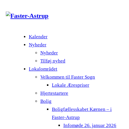
Kalender
Nyheder
Nyheder
Tilføj nyhed
Lokalområdet
Velkommen til Faster Sogn
Lokale Ærespriser
Hjertestartere
Bolig
Boligfællesskabet Kærnen – i
Faster-Astrup
Infomøde 26. januar 2026