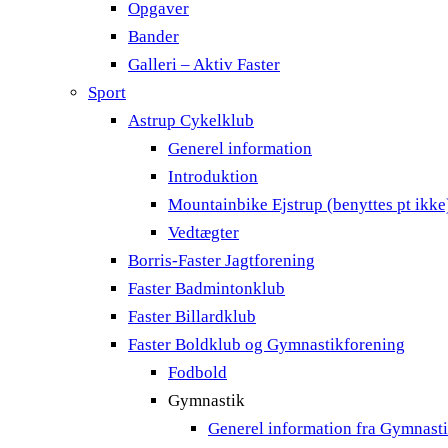
Opgaver
Bander
Galleri – Aktiv Faster
Sport
Astrup Cykelklub
Generel information
Introduktion
Mountainbike Ejstrup (benyttes pt ikke
Vedtægter
Borris-Faster Jagtforening
Faster Badmintonklub
Faster Billardklub
Faster Boldklub og Gymnastikforening
Fodbold
Gymnastik
Generel information fra Gymnast