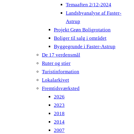
Temaaften 2/12-2024
Landsbyanalyse af Faster-
Astrup
Projekt Grøn Boligrotation
Boliger til salg i området
Byggegrunde i Faster-Astrup
De 17 verdensmål
Ruter og stier
Turistinformation
Lokalarkivet
Fremtidsværksted
2026
2023
2018
2014
2007