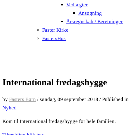
Vedtægter
Ansøgning
Årsregnskab / Beretninger
Faster Kirke
FastersHus
International fredagshygge
by
Fasters Børn
/
søndag, 09 september 2018
/
Published in
Nyhed
Kom til International fredagshygge for hele familien.
Tilmelding klik her