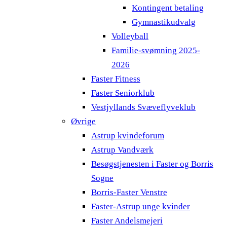
Kontingent betaling
Gymnastikudvalg
Volleyball
Familie-svømning 2025-
2026
Faster Fitness
Faster Seniorklub
Vestjyllands Svæveflyveklub
Øvrige
Astrup kvindeforum
Astrup Vandværk
Besøgstjenesten i Faster og Borris
Sogne
Borris-Faster Venstre
Faster-Astrup unge kvinder
Faster Andelsmejeri