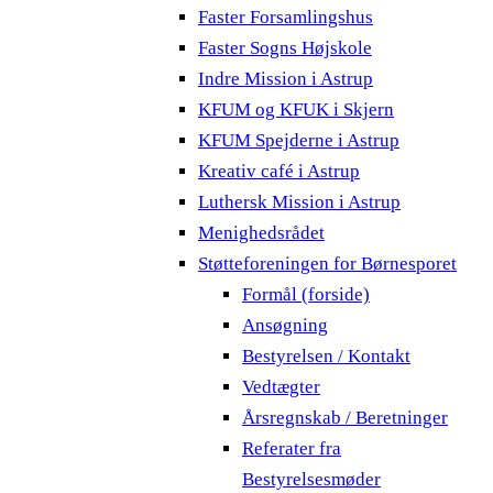
Faster Forsamlingshus
Faster Sogns Højskole
Indre Mission i Astrup
KFUM og KFUK i Skjern
KFUM Spejderne i Astrup
Kreativ café i Astrup
Luthersk Mission i Astrup
Menighedsrådet
Støtteforeningen for Børnesporet
Formål (forside)
Ansøgning
Bestyrelsen / Kontakt
Vedtægter
Årsregnskab / Beretninger
Referater fra
Bestyrelsesmøder