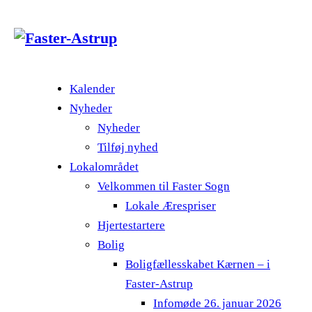
Kalender
Nyheder
Nyheder
Tilføj nyhed
Lokalområdet
Velkommen til Faster Sogn
Lokale Ærespriser
Hjertestartere
Bolig
Boligfællesskabet Kærnen – i
Faster-Astrup
Infomøde 26. januar 2026