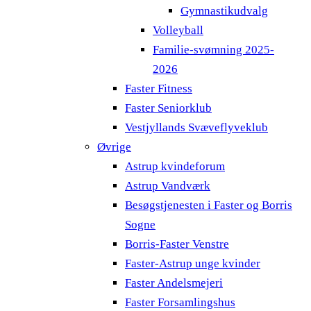
Gymnastikudvalg
Volleyball
Familie-svømning 2025-
2026
Faster Fitness
Faster Seniorklub
Vestjyllands Svæveflyveklub
Øvrige
Astrup kvindeforum
Astrup Vandværk
Besøgstjenesten i Faster og Borris
Sogne
Borris-Faster Venstre
Faster-Astrup unge kvinder
Faster Andelsmejeri
Faster Forsamlingshus