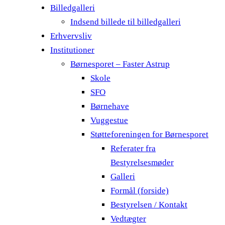
Billedgalleri
Indsend billede til billedgalleri
Erhvervsliv
Institutioner
Børnesporet – Faster Astrup
Skole
SFO
Børnehave
Vuggestue
Støtteforeningen for Børnesporet
Referater fra
Bestyrelsesmøder
Galleri
Formål (forside)
Bestyrelsen / Kontakt
Vedtægter