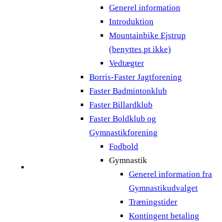
Generel information
Introduktion
Mountainbike Ejstrup
(benyttes pt ikke)
Vedtægter
Borris-Faster Jagtforening
Faster Badmintonklub
Faster Billardklub
Faster Boldklub og
Gymnastikforening
Fodbold
Gymnastik
Generel information fra
Gymnastikudvalget
Træningstider
Kontingent betaling