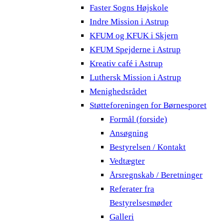
Faster Sogns Højskole
Indre Mission i Astrup
KFUM og KFUK i Skjern
KFUM Spejderne i Astrup
Kreativ café i Astrup
Luthersk Mission i Astrup
Menighedsrådet
Støtteforeningen for Børnesporet
Formål (forside)
Ansøgning
Bestyrelsen / Kontakt
Vedtægter
Årsregnskab / Beretninger
Referater fra
Bestyrelsesmøder
Galleri