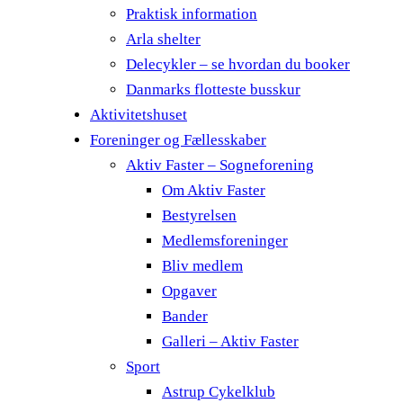
Praktisk information
Arla shelter
Delecykler – se hvordan du booker
Danmarks flotteste busskur
Aktivitetshuset
Foreninger og Fællesskaber
Aktiv Faster – Sogneforening
Om Aktiv Faster
Bestyrelsen
Medlemsforeninger
Bliv medlem
Opgaver
Bander
Galleri – Aktiv Faster
Sport
Astrup Cykelklub