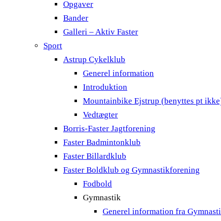
Opgaver
Bander
Galleri – Aktiv Faster
Sport
Astrup Cykelklub
Generel information
Introduktion
Mountainbike Ejstrup (benyttes pt ikke
Vedtægter
Borris-Faster Jagtforening
Faster Badmintonklub
Faster Billardklub
Faster Boldklub og Gymnastikforening
Fodbold
Gymnastik
Generel information fra Gymnast