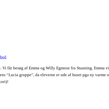
hed
le. Vi får besøg af Emma og Willy Egmose fra Stauning. Emma vil
ens “Lucia gruppe”, da eleverne er ude af huset pga ny varme og
kort)!