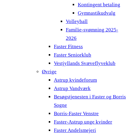
Kontingent betaling
Gymnastikudvalg
Volleyball
Familie-svømning 2025-
2026
Faster Fitness
Faster Seniorklub
Vestjyllands Svæveflyveklub
Øvrige
Astrup kvindeforum
Astrup Vandværk
Besøgstjenesten i Faster og Borris
Sogne
Borris-Faster Venstre
Faster-Astrup unge kvinder
Faster Andelsmejeri