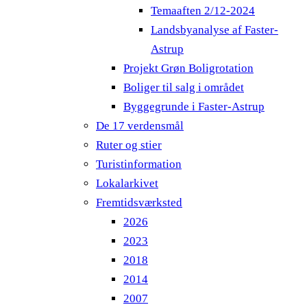
Temaaften 2/12-2024
Landsbyanalyse af Faster-
Astrup
Projekt Grøn Boligrotation
Boliger til salg i området
Byggegrunde i Faster-Astrup
De 17 verdensmål
Ruter og stier
Turistinformation
Lokalarkivet
Fremtidsværksted
2026
2023
2018
2014
2007