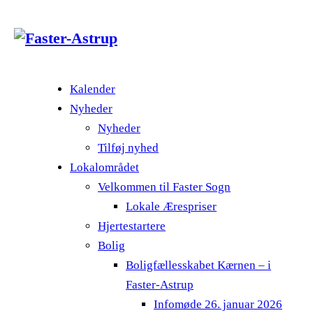
Kalender
Nyheder
Nyheder
Tilføj nyhed
Lokalområdet
Velkommen til Faster Sogn
Lokale Ærespriser
Hjertestartere
Bolig
Boligfællesskabet Kærnen – i
Faster-Astrup
Infomøde 26. januar 2026