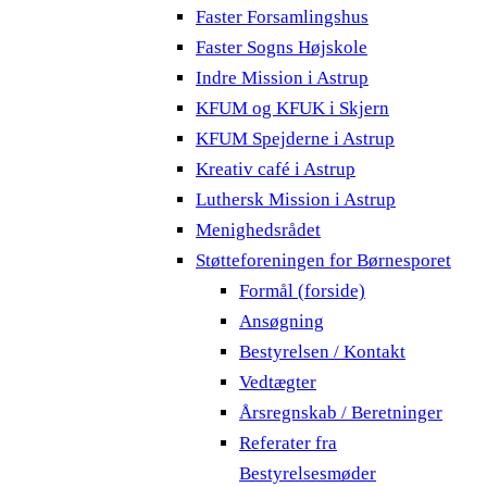
Faster Forsamlingshus
Faster Sogns Højskole
Indre Mission i Astrup
KFUM og KFUK i Skjern
KFUM Spejderne i Astrup
Kreativ café i Astrup
Luthersk Mission i Astrup
Menighedsrådet
Støtteforeningen for Børnesporet
Formål (forside)
Ansøgning
Bestyrelsen / Kontakt
Vedtægter
Årsregnskab / Beretninger
Referater fra
Bestyrelsesmøder