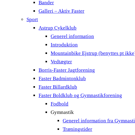
Bander
Galleri – Aktiv Faster
Sport
Astrup Cykelklub
Generel information
Introduktion
Mountainbike Ejstrup (benyttes pt ikke
Vedtægter
Borris-Faster Jagtforening
Faster Badmintonklub
Faster Billardklub
Faster Boldklub og Gymnastikforening
Fodbold
Gymnastik
Generel information fra Gymnast
Træningstider