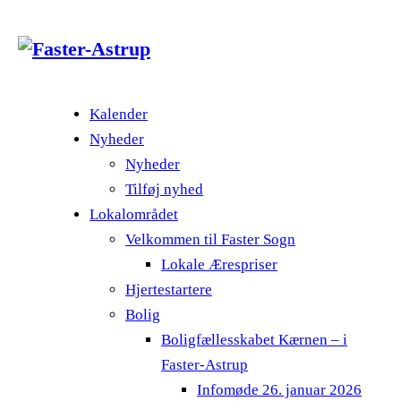
Kalender
Nyheder
Nyheder
Tilføj nyhed
Lokalområdet
Velkommen til Faster Sogn
Lokale Ærespriser
Hjertestartere
Bolig
Boligfællesskabet Kærnen – i
Faster-Astrup
Infomøde 26. januar 2026