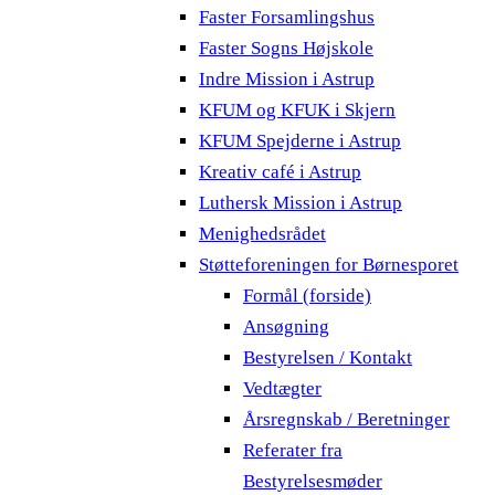
Faster Forsamlingshus
Faster Sogns Højskole
Indre Mission i Astrup
KFUM og KFUK i Skjern
KFUM Spejderne i Astrup
Kreativ café i Astrup
Luthersk Mission i Astrup
Menighedsrådet
Støtteforeningen for Børnesporet
Formål (forside)
Ansøgning
Bestyrelsen / Kontakt
Vedtægter
Årsregnskab / Beretninger
Referater fra
Bestyrelsesmøder