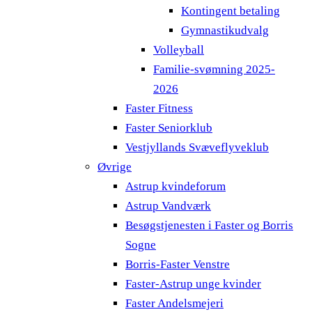
Kontingent betaling
Gymnastikudvalg
Volleyball
Familie-svømning 2025-
2026
Faster Fitness
Faster Seniorklub
Vestjyllands Svæveflyveklub
Øvrige
Astrup kvindeforum
Astrup Vandværk
Besøgstjenesten i Faster og Borris
Sogne
Borris-Faster Venstre
Faster-Astrup unge kvinder
Faster Andelsmejeri