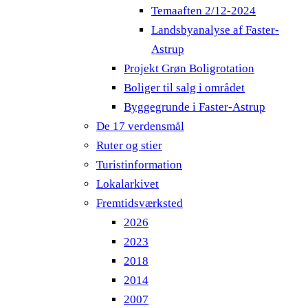
Temaaften 2/12-2024
Landsbyanalyse af Faster-
Astrup
Projekt Grøn Boligrotation
Boliger til salg i området
Byggegrunde i Faster-Astrup
De 17 verdensmål
Ruter og stier
Turistinformation
Lokalarkivet
Fremtidsværksted
2026
2023
2018
2014
2007